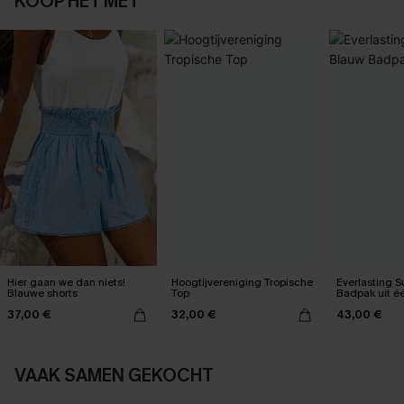
KOOP HET MET
Hier gaan we dan niets!
Hoogtijvereniging Tropische
Everlasting 
Blauwe shorts
Top
Badpak uit é
37,00 €
32,00 €
43,00 €
VAAK SAMEN GEKOCHT