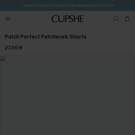
🩱
Meest Populair Corrigerend Badpakken| Must Have>>
1D:12H:45M:41S
👙
Koop 3, krijg 15% korting | CODE: SW15
💌Abonneer je & ontvang tot 15% korting>>
Patch Perfect Patchwork Shorts
27,00 €