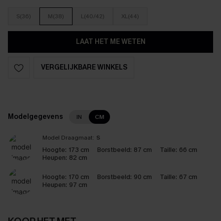
S(36)
M(38)
L(40/42)
XL(44)
LAAT HET ME WETEN
VERGELIJKBARE WINKELS
Modelgegevens
IN
CM
Model Draagmaat:
S
Hoogte:
173 cm
Borstbeeld:
87 cm
Taille:
66 cm
Heupen:
82 cm
Hoogte:
170 cm
Borstbeeld:
90 cm
Taille:
67 cm
Heupen:
97 cm