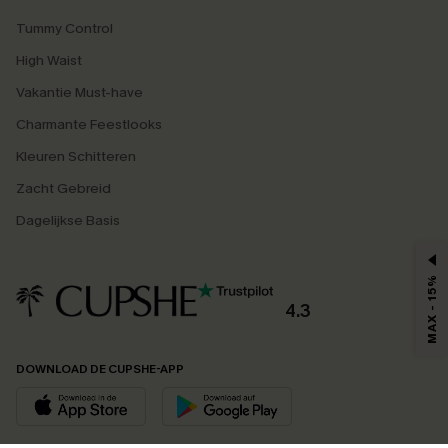
Tummy Control
High Waist
Vakantie Must-have
Charmante Feestlooks
Kleuren Schitteren
Zacht Gebreid
Dagelijkse Basis
MAX - 15%
4.3
DOWNLOAD DE CUPSHE-APP