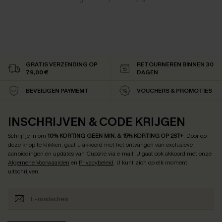
GRATIS VERZENDING OP
RETOURNEREN BINNEN 30
79,00 €
DAGEN
BEVEILIGEN PAYMEMT
VOUCHERS & PROMOTIES
INSCHRIJVEN & CODE KRIJGEN
Schrijf je in om
10% KORTING GEEN MIN. & 15% KORTING OP 2ST+
.
Door op
deze knop te klikken, gaat u akkoord met het ontvangen van exclusieve
aanbiedingen en updates van Cupshe via e-mail. U gaat ook akkoord met onze
Algemene Voorwaarden
en
Privacybeleid
. U kunt zich op elk moment
uitschrijven.