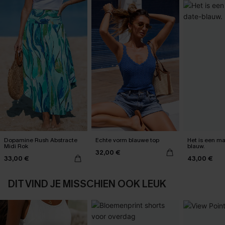
Dopamine Rush Abstracte
Echte vorm blauwe top
Het is een max
Midi Rok
blauw.
32,00 €
33,00 €
43,00 €
DIT VIND JE MISSCHIEN OOK LEUK