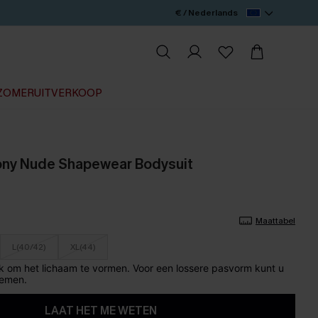
€ / Nederlands
ZOMERUITVERKOOP
ony Nude Shapewear Bodysuit
Maattabel
L(40/42)
XL(44)
k om het lichaam te vormen. Voor een lossere pasvorm kunt u
nemen.
LAAT HET ME WETEN