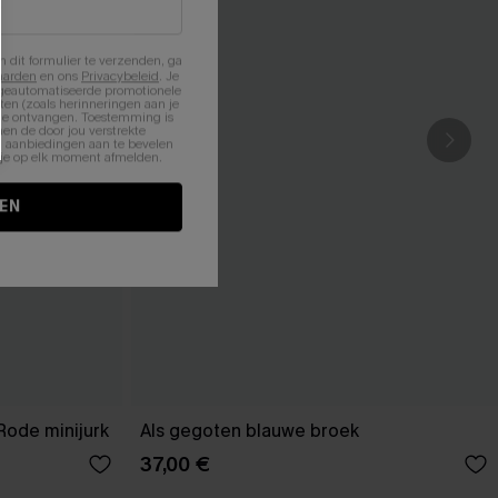
n dit formulier te verzenden, ga
aarden
en ons
Privacybeleid
. Je
 geautomatiseerde promotionele
en (zoals herinneringen aan je
te ontvangen. Toestemming is
en de door jou verstrekte
n aanbiedingen aan te bevelen
nt je op elk moment afmelden.
EN
Rode minijurk
Als gegoten blauwe broek
37,00 €