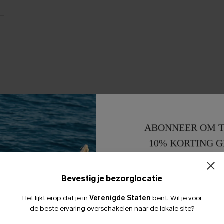
ABONNEER OM T
10% KORTING G
15% KORTING 
Bevestig je bezorglocatie
Het lijkt erop dat je in
Verenigde Staten
bent.
Wil je voor
de beste ervaring overschakelen naar de lokale site?