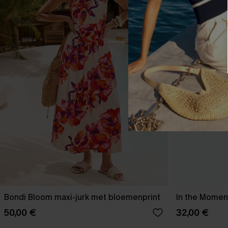
Bondi Bloom maxi-jurk met bloemenprint
In the Moment
50,00 €
32,00 €