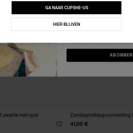
GA NAAR CUPSHE-US
Door je contactgegevens in te vullen e
je akkoord met onze
Algemene Voorw
HIER BLIJVEN
stemt er tevens mee in om herhaalde
en gepersonaliseerde marketingbericht
winkelwagen) en e-mails van Cupshe 
niet vereist voor een aankoop. We kunn
informatie gebruiken om producten e
die aansluiten bij jouw profiel. Je ku
ABONNER
 zwarte mini-jurk
Zondagmiddagvoorstelling 
41,00 €