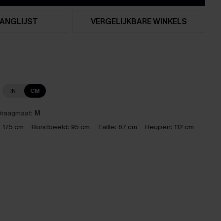
ANGLIJST
VERGELIJKBARE WINKELS
IN
CM
raagmaat:
M
:
175 cm
Borstbeeld:
95 cm
Taille:
67 cm
Heupen:
112 cm