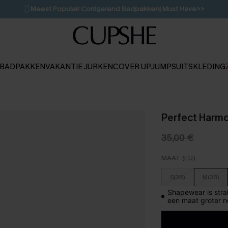
🩱
Meest Populair Corrigerend Badpakken| Must Have>>
💌Abonneer je & ontvang tot 15% korting>>
👙
Koop 3, krijg 15% korting | CODE: SW15
BADPAKKEN
VAKANTIE JURKEN
COVER UP
JUMPSUITS
KLEDING
Perfect Harm
35,00 €
MAAT (EU)
S(36)
M(38)
Shapewear is stra
een maat groter 