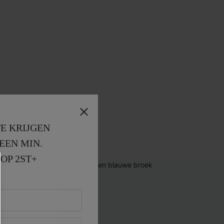
E KRIJGEN
EEN MIN. 
OP 2ST+