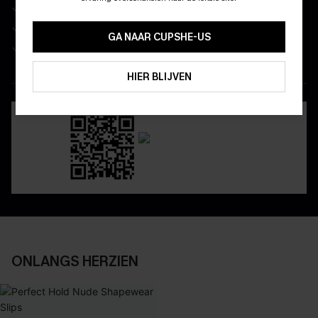
Wees als eerste op de hoogte van exclusieve drops
10% KORTING GEEN MIN. 
Real-time besteltracking
15% KORTING OP 2ST+
GA NAAR CUPSHE-US
Geniet van eenvoudig retourneren via de app
ABONNEREN
HIER BLIJVEN
DOWNLOAD DE CUPSHE-APP
ONLANGS HERZIEN