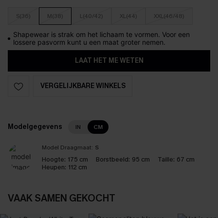
S(36)
M(38)
L(40/42)
XL(44)
XXL(46/48)
Shapewear is strak om het lichaam te vormen. Voor een
lossere pasvorm kunt u een maat groter nemen.
LAAT HET ME WETEN
VERGELIJKBARE WINKELS
Modelgegevens
IN
CM
Model Draagmaat:
S
Hoogte:
175 cm
Borstbeeld:
95 cm
Taille:
67 cm
Heupen:
112 cm
VAAK SAMEN GEKOCHT