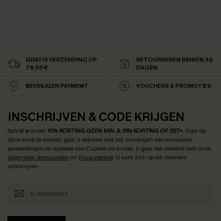
GRATIS VERZENDING OP
RETOURNEREN BINNEN 30
79,00 €
DAGEN
BEVEILIGEN PAYMEMT
VOUCHERS & PROMOTIES
INSCHRIJVEN & CODE KRIJGEN
Schrijf je in om
10% KORTING GEEN MIN. & 15% KORTING OP 2ST+
.
Door op
deze knop te klikken, gaat u akkoord met het ontvangen van exclusieve
aanbiedingen en updates van Cupshe via e-mail. U gaat ook akkoord met onze
Algemene Voorwaarden
en
Privacybeleid
. U kunt zich op elk moment
uitschrijven.