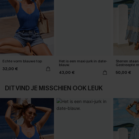
Echte vorm blauwe top
Het is een maxi-jurk in date-
Sterren staan 
blauw.
Gestreepte m
32,00 €
43,00 €
50,00 €
DIT VIND JE MISSCHIEN OOK LEUK