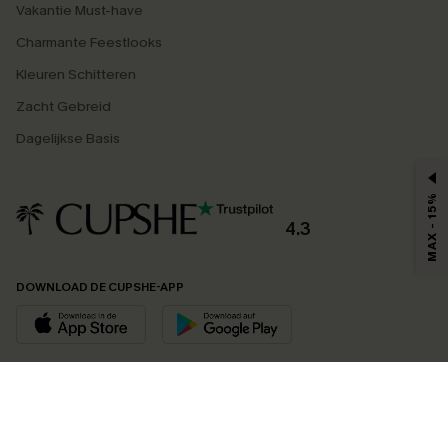
Vakantie Must-have
Charmante Feestlooks
Kleuren Schitteren
Zacht Gebreid
Dagelijkse Basis
MAX - 15%
4.3
DOWNLOAD DE CUPSHE-APP
VOLG ONS OP