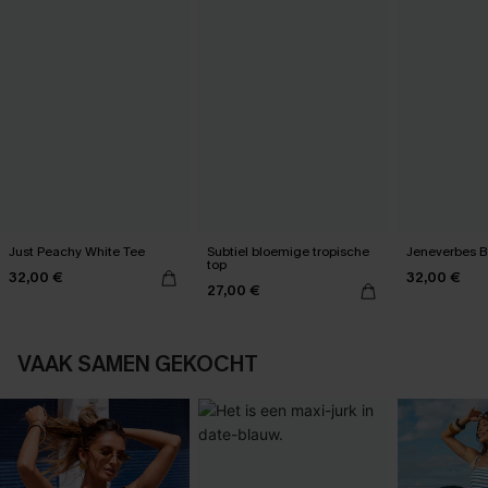
Just Peachy White Tee
Subtiel bloemige tropische
Jeneverbes B
top
32,00 €
32,00 €
27,00 €
VAAK SAMEN GEKOCHT