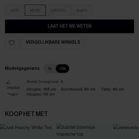
S(36)
M(38)
L(40/42)
XL(44)
LAAT HET ME WETEN
VERGELIJKBARE WINKELS
Modelgegevens
IN
CM
Model Draagmaat:
S
Hoogte:
168 cm
Borstbeeld:
86 cm
Taille:
66 cm
Heupen:
86 cm
KOOP HET MET