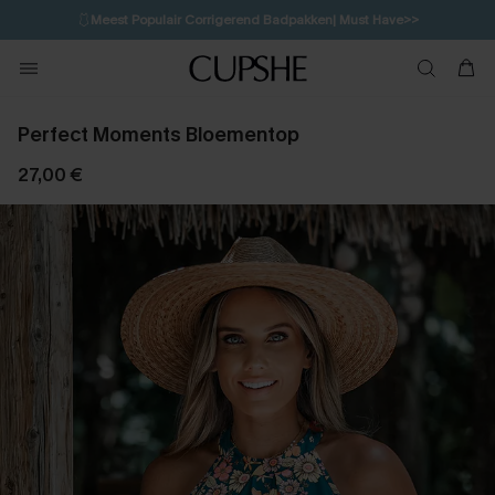
🩱
Meest Populair Corrigerend Badpakken| Must Have>>
1D:13H:1M:19S
👙
Koop 3, krijg 15% korting | CODE: SW15
💌Abonneer je & ontvang tot 15% korting>>
Perfect Moments Bloementop
27,00 €