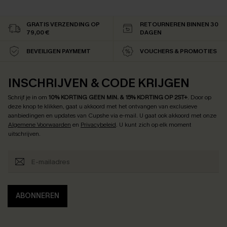
GRATIS VERZENDING OP
RETOURNEREN BINNEN 30
79,00 €
DAGEN
BEVEILIGEN PAYMEMT
VOUCHERS & PROMOTIES
INSCHRIJVEN & CODE KRIJGEN
Schrijf je in om
10% KORTING GEEN MIN. & 15% KORTING OP 2ST+
.
Door op
deze knop te klikken, gaat u akkoord met het ontvangen van exclusieve
aanbiedingen en updates van Cupshe via e-mail. U gaat ook akkoord met onze
Algemene Voorwaarden
en
Privacybeleid
. U kunt zich op elk moment
uitschrijven.
ABONNEREN