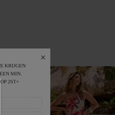
E KRIJGEN
EEN MIN. 
OP 2ST+