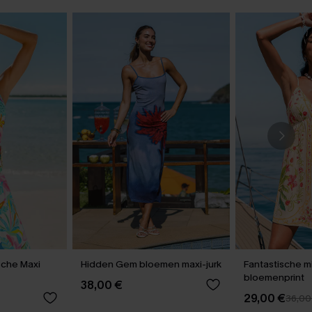
sche Maxi
Hidden Gem bloemen maxi-jurk
Fantastische mi
bloemenprint
38,00 €
29,00 €
36,00