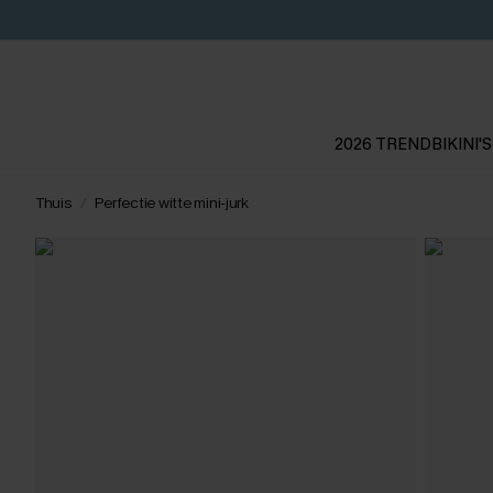
2026 TREND
BIKINI'S
Thuis
Perfectie witte mini-jurk