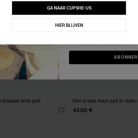
GA NAAR CUPSHE-US
Door je contactgegevens in te vullen e
je akkoord met onze
Algemene Voorw
HIER BLIJVEN
stemt er tevens mee in om herhaalde
en gepersonaliseerde marketingbericht
winkelwagen) en e-mails van Cupshe 
niet vereist voor een aankoop. We kunn
informatie gebruiken om producten e
die aansluiten bij jouw profiel. Je ku
ABONNER
 blauwe midi-jurk
Het is een maxi-jurk in date
43,00 €