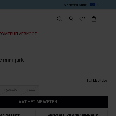
€ / Nederlands
ZOMERUITVERKOOP
e mini-jurk
Maattabel
L(40/42)
XL(44)
LAAT HET ME WETEN
ANGLIJST
VERGELIJKBARE WINKELS