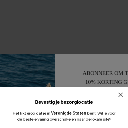
ABONNEER OM T
10% KORTING G
15% KORTING 
Bevestig je bezorglocatie
Het lijkt erop dat je in
Verenigde Staten
bent.
Wil je voor
de beste ervaring overschakelen naar de lokale site?