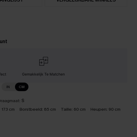
unt
fect
Gemakkelijk Te Matchen
IN
CM
raagmaat:
S
:
173 cm
Borstbeeld:
85 cm
Taille:
60 cm
Heupen:
90 cm