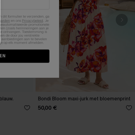
n dit formulier te verzenden, ga
aarden
en ons
Privacybeleid
. Je
 geautomatiseerde promotionele
en (zoals herinneringen aan je
te ontvangen. Toestemming is
en de door jou verstrekte
n aanbiedingen aan te bevelen
nt je op elk moment afmelden.
EN
-blauw.
Bondi Bloom maxi-jurk met bloemenprint
50,00 €