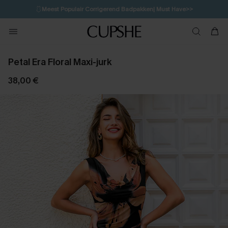
🩱
Meest Populair Corrigerend Badpakken| Must Have>>
💌Abonneer je & ontvang tot 15% korting>>
👙
Koop 3, krijg 15% korting | CODE: SW15
Petal Era Floral Maxi-jurk
38,00 €