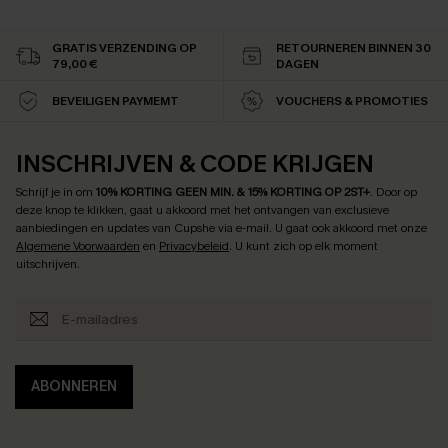
GRATIS VERZENDING OP
RETOURNEREN BINNEN 30
79,00 €
DAGEN
BEVEILIGEN PAYMEMT
VOUCHERS & PROMOTIES
INSCHRIJVEN & CODE KRIJGEN
Schrijf je in om
10% KORTING GEEN MIN. & 15% KORTING OP 2ST+
.
Door op
deze knop te klikken, gaat u akkoord met het ontvangen van exclusieve
aanbiedingen en updates van Cupshe via e-mail. U gaat ook akkoord met onze
Algemene Voorwaarden
en
Privacybeleid
. U kunt zich op elk moment
uitschrijven.
ABONNEREN