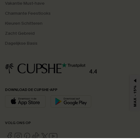
Vakantie Must-have
Charmante Feestlooks
Kleuren Schitteren
Zacht Gebreid
Dagelijkse Basis
4.4
MAX - 15%
DOWNLOAD DE CUPSHE-APP
VOLG ONS OP