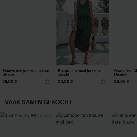
Blauwe minijurk voor buiten
Bosgroene maxi-jurk met
Oranje You G
de stad
zijsplit
Minijurk
35,00 €
32,00 €
38,00 €
VAAK SAMEN GEKOCHT