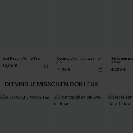
Just Peachy White Tee
Cosmopolitan blauwe midi-
Het is een max
jurk
blauw.
32,00 €
41,00 €
43,00 €
DIT VIND JE MISSCHIEN OOK LEUK