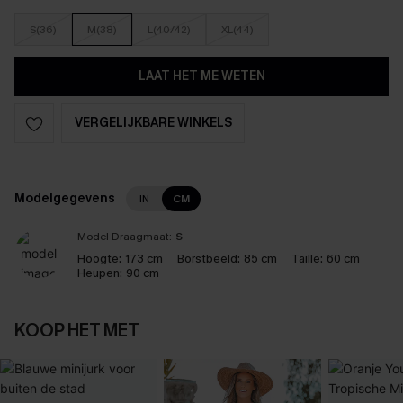
S(36)
M(38)
L(40/42)
XL(44)
LAAT HET ME WETEN
VERGELIJKBARE WINKELS
Modelgegevens
IN
CM
Model Draagmaat:
S
Hoogte:
173 cm
Borstbeeld:
85 cm
Taille:
60 cm
Heupen:
90 cm
KOOP HET MET