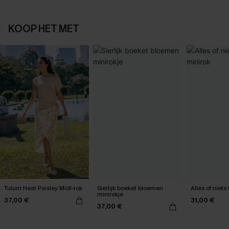
KOOP HET MET
Tulum Heat Paisley Midi-rok
Sierlijk boeket bloemen
Alles of niet
minirokje
37,00 €
31,00 €
37,00 €