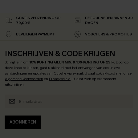
GRATIS VERZENDING OP
RETOURNEREN BINNEN 30
79,00 €
DAGEN
BEVEILIGEN PAYMEMT
VOUCHERS & PROMOTIES
INSCHRIJVEN & CODE KRIJGEN
Schrijf je in om
10% KORTING GEEN MIN. & 15% KORTING OP 2ST+
.
Door op
deze knop te klikken, gaat u akkoord met het ontvangen van exclusieve
aanbiedingen en updates van Cupshe via e-mail. U gaat ook akkoord met onze
Algemene Voorwaarden
en
Privacybeleid
. U kunt zich op elk moment
uitschrijven.
ABONNEREN