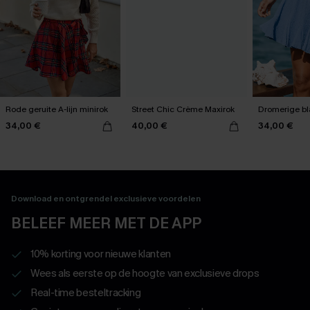
Rode geruite A-lijn minirok
Street Chic Crème Maxirok
Dromerige bl
34,00 €
40,00 €
34,00 €
Download en ontgrendel exclusieve voordelen
BELEEF MEER MET DE APP
10% korting voor nieuwe klanten
Wees als eerste op de hoogte van exclusieve drops
Real-time besteltracking