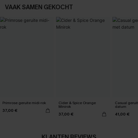
VAAK SAMEN GEKOCHT
Primrose geruite midi-rok
Cider & Spice Orange
Casual geruit
Minirok
datum
37,00 €
37,00 €
41,00 €
KLANTEN REVIEWS