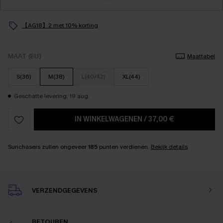
【AG18】2 met 10% korting
MAAT (EU)
Maattabel
S(36)
M(38)
L(40/42)
XL(44)
Geschatte levering: 19 aug.
IN WINKELWAGENEN
/
37,00 €
Sunchasers zullen ongeveer
185
punten verdienen.
Bekijk details
VERZENDGEGEVENS
RETOUREN