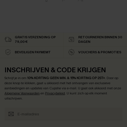
GRATIS VERZENDING OP
RETOURNEREN BINNEN 30
79,00 €
DAGEN
BEVEILIGEN PAYMEMT
VOUCHERS & PROMOTIES
INSCHRIJVEN & CODE KRIJGEN
Schrijf je in om
10% KORTING GEEN MIN. & 15% KORTING OP 2ST+
.
Door op
deze knop te klikken, gaat u akkoord met het ontvangen van exclusieve
aanbiedingen en updates van Cupshe via e-mail. U gaat ook akkoord met onze
Algemene Voorwaarden
en
Privacybeleid
. U kunt zich op elk moment
uitschrijven.