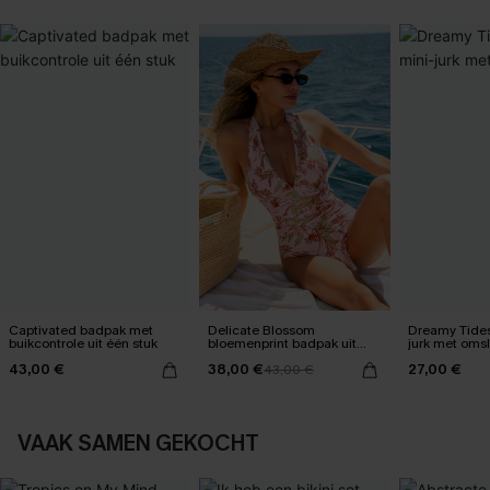
Captivated badpak met
Delicate Blossom
Dreamy Tides
buikcontrole uit één stuk
bloemenprint badpak uit
jurk met oms
één stuk
43,00 €
38,00 €
27,00 €
43,00 €
VAAK SAMEN GEKOCHT