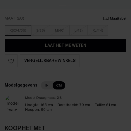
MAAT (EU)
Maattabel
XS(34/36)
S(38)
M(40)
L(42)
XL(44)
LAAT HET ME WETEN
VERGELIJKBARE WINKELS
Modelgegevens
IN
CM
Model Draagmaat:
XS
Hoogte:
165 cm
Borstbeeld:
79 cm
Taille:
61 cm
Heupen:
90 cm
KOOP HET MET