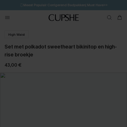
🩱
Meest Populair Corrigerend Badpakken| Must Have>>
💌Abonneer je & ontvang tot 15% korting>>
👙
Koop 3, krijg 15% korting | CODE: SW15
High Waist
Set met polkadot sweetheart bikinitop en high-
rise broekje
43,00 €