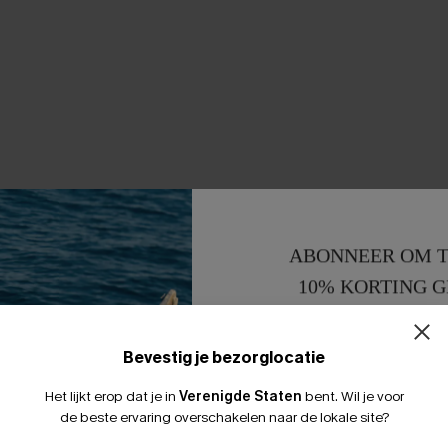
ABONNEER OM T
10% KORTING G
15% KORTING 
Bevestig je bezorglocatie
Het lijkt erop dat je in
Verenigde Staten
bent.
Wil je voor
de beste ervaring overschakelen naar de lokale site?