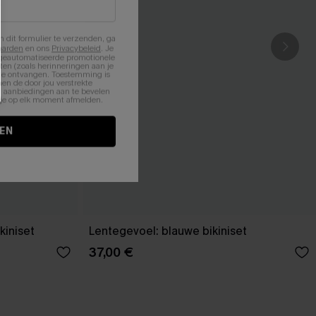
n dit formulier te verzenden, ga
aarden
en ons
Privacybeleid
. Je
 geautomatiseerde promotionele
en (zoals herinneringen aan je
te ontvangen. Toestemming is
en de door jou verstrekte
n aanbiedingen aan te bevelen
nt je op elk moment afmelden.
EN
kiniset
Lentegevoel: blauwe bikiniset
37,00 €