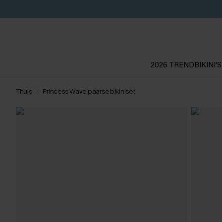
2026 TREND
BIKINI'S
Thuis
Princess Wave paarse bikiniset