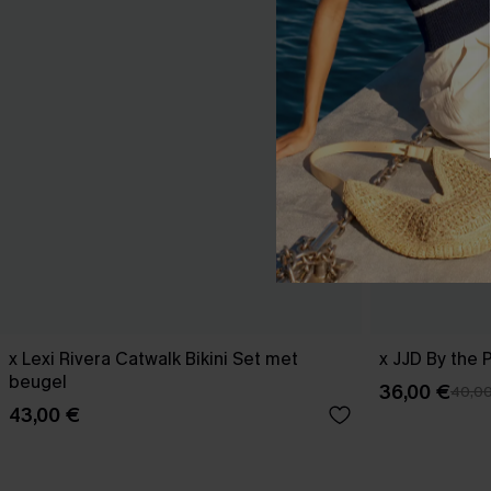
x Lexi Rivera Catwalk Bikini Set met
x JJD By the 
beugel
36,00 €
40,0
43,00 €