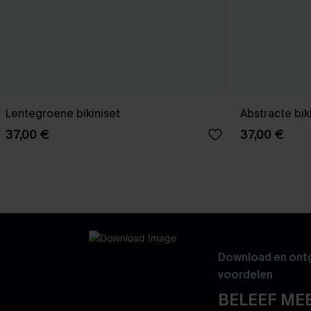
Lentegroene bikiniset
Abstracte bik
37,00 €
37,00 €
Download en ontg
voordelen
BELEEF MEE