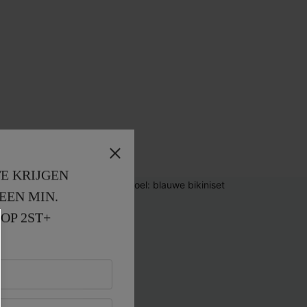
E KRIJGEN
EEN MIN. 
OP 2ST+