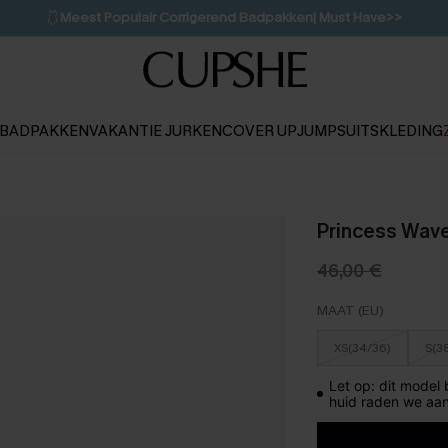
🩱
Meest Populair Corrigerend Badpakken| Must Have>>
💌Abonneer je & ontvang tot 15% korting>>
👙
Koop 3, krijg 15% korting | CODE: SW15
BADPAKKEN
VAKANTIE JURKEN
COVER UP
JUMPSUITS
KLEDING
Princess Wave
46,00 €
MAAT (EU)
XS(34/36)
S(3
Let op: dit model
huid raden we aan