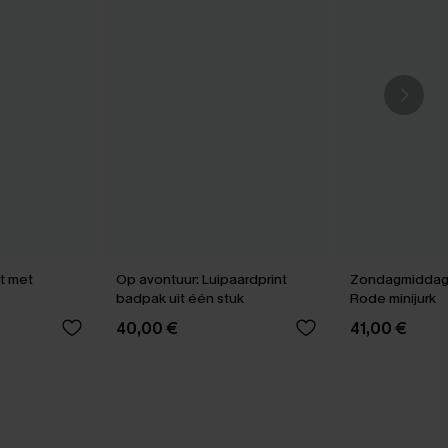
et met
Op avontuur: Luipaardprint
Zondagmiddagv
badpak uit één stuk
Rode minijurk
40,00 €
41,00 €