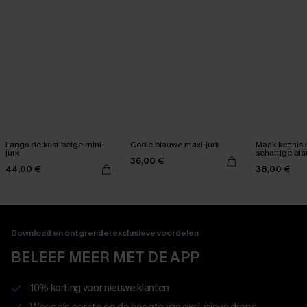
Langs de kust beige mini-
Coole blauwe maxi-jurk
Maak kennis 
jurk
schattige bla
36,00 €
44,00 €
38,00 €
Download en ontgrendel exclusieve voordelen
BELEEF MEER MET DE APP
10% korting voor nieuwe klanten
Wees als eerste op de hoogte van exclusieve drops