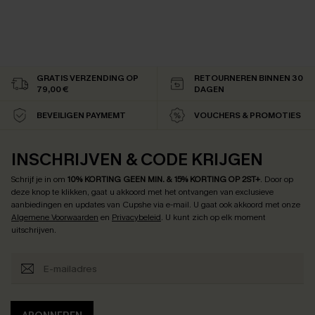
GRATIS VERZENDING OP
RETOURNEREN BINNEN 30
79,00 €
DAGEN
BEVEILIGEN PAYMEMT
VOUCHERS & PROMOTIES
INSCHRIJVEN & CODE KRIJGEN
Schrijf je in om
10% KORTING GEEN MIN. & 15% KORTING OP 2ST+
.
Door op
deze knop te klikken, gaat u akkoord met het ontvangen van exclusieve
aanbiedingen en updates van Cupshe via e-mail. U gaat ook akkoord met onze
Algemene Voorwaarden
en
Privacybeleid
. U kunt zich op elk moment
uitschrijven.