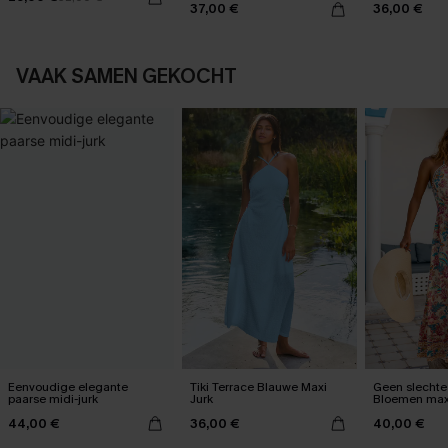
37,00 €
36,00 €
VAAK SAMEN GEKOCHT
Eenvoudige elegante
Tiki Terrace Blauwe Maxi
Geen slechte
paarse midi-jurk
Jurk
Bloemen maxi
44,00 €
36,00 €
40,00 €