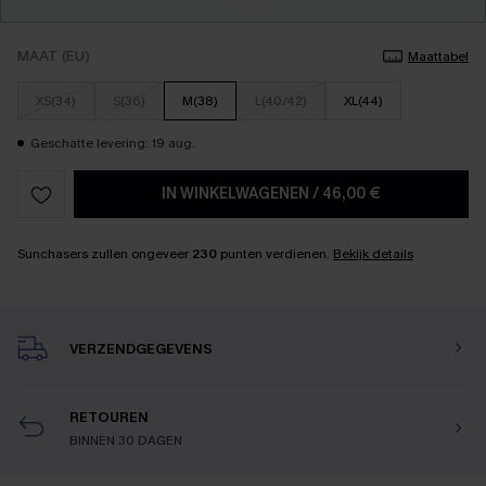
MAAT (EU)
Maattabel
XS(34)
S(36)
M(38)
L(40/42)
XL(44)
Geschatte levering: 19 aug.
IN WINKELWAGENEN
/
46,00 €
Sunchasers zullen ongeveer
230
punten verdienen.
Bekijk details
VERZENDGEGEVENS
RETOUREN
BINNEN 30 DAGEN