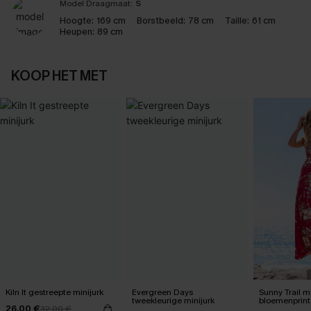
Model Draagmaat:
S
Hoogte:
169 cm
Borstbeeld:
78 cm
Taille:
61 cm
Heupen:
89 cm
KOOP HET MET
Kiln It gestreepte minijurk
Evergreen Days
Sunny Trail m
tweekleurige minijurk
bloemenprint
26,00 €
32,00 €