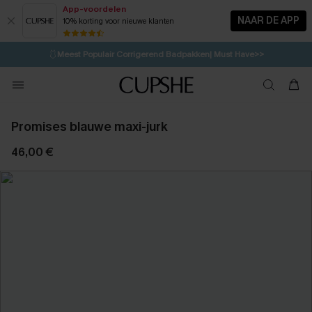
App-voordelen
NAAR DE APP
10% korting voor nieuwe klanten
LAATSTE KANS
⚡️
| Tot 50% korting>>
🩱
Meest Populair Corrigerend Badpakken| Must Have>>
1D:12H:3M:47S
👙
Koop 3, krijg 15% korting | CODE: SW15
💌Abonneer je & ontvang tot 15% korting>>
Promises blauwe maxi-jurk
46,00 €