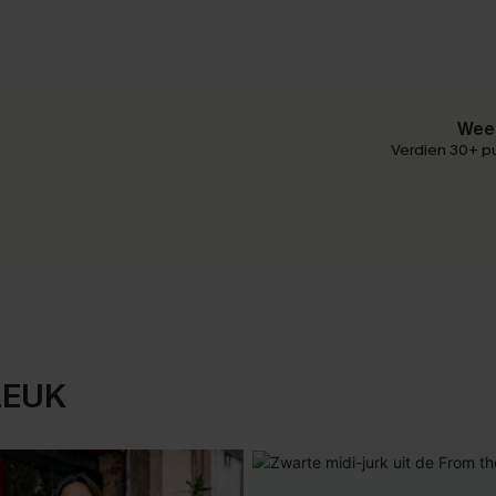
Wees
Verdien 30+ pu
LEUK