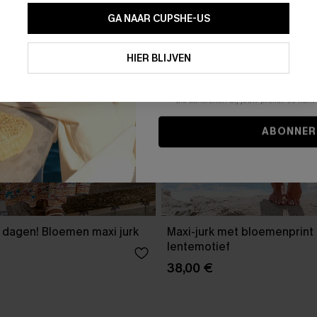
GA NAAR CUPSHE-US
Door je contactgegevens in te vullen e
je akkoord met onze
Algemene Voorw
HIER BLIJVEN
stemt er tevens mee in om herhaalde
en gepersonaliseerde marketingbericht
winkelwagen) en e-mails van Cupshe 
niet vereist voor een aankoop. We kunn
informatie gebruiken om producten e
die aansluiten bij jouw profiel. Je ku
ABONNER
 dagen! Bloemen maxi jurk
Maxi-jurk met bloemenprint
lentemotief
38,00 €