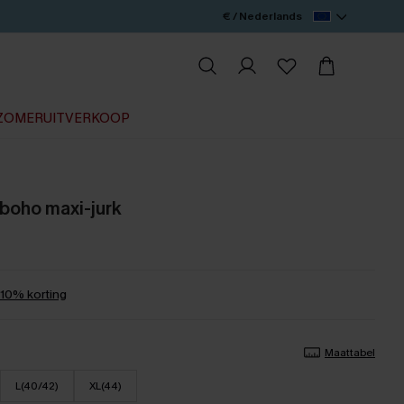
€ / Nederlands
ZOMERUITVERKOOP
boho maxi-jurk
0% korting
Maattabel
L(40/42)
XL(44)