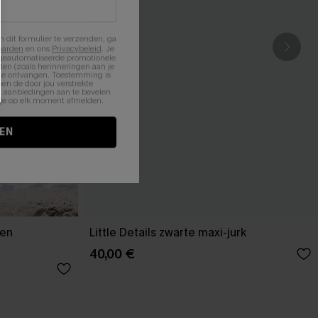
n dit formulier te verzenden, ga
aarden
en ons
Privacybeleid
. Je
 geautomatiseerde promotionele
en (zoals herinneringen aan je
te ontvangen. Toestemming is
en de door jou verstrekte
n aanbiedingen aan te bevelen
nt je op elk moment afmelden.
EN
 en
Little Details zwarte maxi-jurk
40,00 €