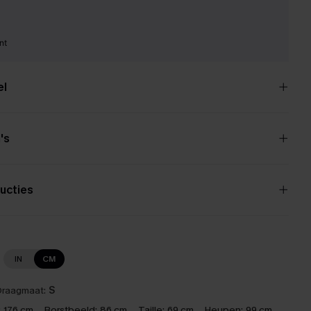
nt
el
's
ucties
IN
CM
raagmaat:
S
:
176 cm
Borstbeeld:
86 cm
Taille:
69 cm
Heupen:
99 cm