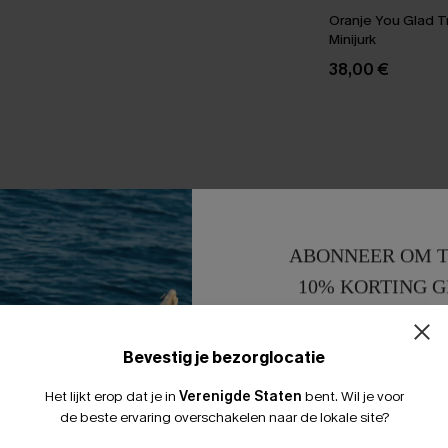
Oranje You Glad T
Minijurk
38,00 €
ABONNEER OM T
10% KORTING G
15% KORTING 
Bevestig je bezorglocatie
Het lijkt erop dat je in
Verenigde Staten
bent.
Wil je voor
de beste ervaring overschakelen naar de lokale site?