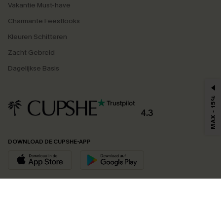
Vakantie Must-have
Charmante Feestlooks
Kleuren Schitteren
Zacht Gebreid
Dagelijkse Basis
MAX - 15%
4.3
DOWNLOAD DE CUPSHE-APP
VOLG ONS OP