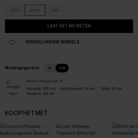
S(38)
M(40)
L(42)
LAAT HET ME WETEN
VERGELIJKBARE WINKELS
Modelgegevens
IN
CM
Model Draagmaat:
S
Hoogte:
165 cm
Borstbeeld:
79 cm
Taille:
61 cm
Heupen:
90 cm
KOOP HET MET