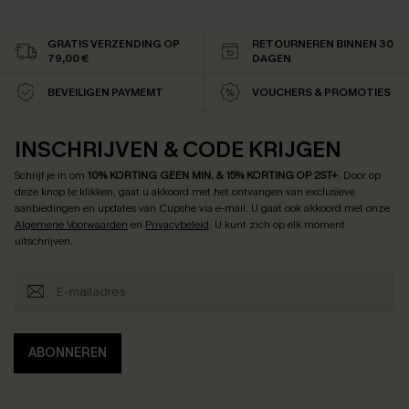
GRATIS VERZENDING OP
RETOURNEREN BINNEN 30
79,00 €
DAGEN
BEVEILIGEN PAYMEMT
VOUCHERS & PROMOTIES
INSCHRIJVEN & CODE KRIJGEN
Schrijf je in om
10% KORTING GEEN MIN. & 15% KORTING OP 2ST+
.
Door op
deze knop te klikken, gaat u akkoord met het ontvangen van exclusieve
aanbiedingen en updates van Cupshe via e-mail. U gaat ook akkoord met onze
Algemene Voorwaarden
en
Privacybeleid
. U kunt zich op elk moment
uitschrijven.
ABONNEREN