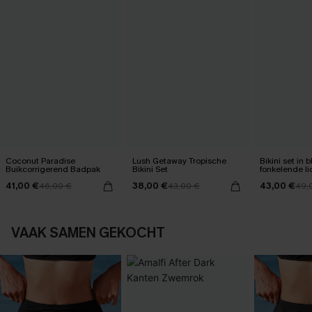
Coconut Paradise
Lush Getaway Tropische
Bikini set in
Buikcorrigerend Badpak
Bikini Set
fonkelende li
41,00 €
38,00 €
43,00 €
46,00 €
43,00 €
49,
VAAK SAMEN GEKOCHT