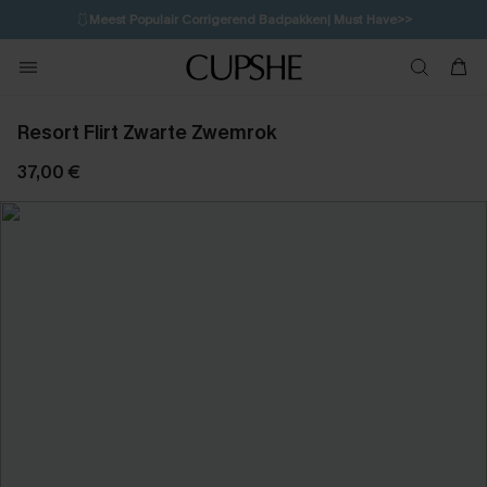
🩱
Meest Populair Corrigerend Badpakken| Must Have>>
12H:51M:41S
👙
Koop 3, krijg 15% korting | CODE: SW15
💌Abonneer je & ontvang tot 15% korting>>
Resort Flirt Zwarte Zwemrok
37,00 €