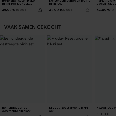
Boho Shell Stitch Halter
Kokosnootkleurige en bruine
Paint the Sky
Bikini Top & Cheeky
bikini set
badpak uit é
Bottoms Set
buikcontrole
36,00 €
32,00 €
43,00 €
40,00 €
37,00 €
49,
VAAK SAMEN GEKOCHT
Een ondeugende
Midday Reset groene bikini
Fazed roze bi
gestreepte bikiniset
set
35,00 €