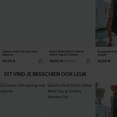
Zwarte midi-sarong met
Boho Shell Stitch Halter
Bosgroene ma
zijband
Bikini Top & Cheeky
zijsplit
Bottoms Set
30,00 €
36,00 €
32,00 €
40,00 €
DIT VIND JE MISSCHIEN OOK LEUK