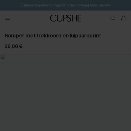
🩱
Meest Populair Corrigerend Badpakken| Must Have>>
13H:10M:21S
👙
Koop 3, krijg 15% korting | CODE: SW15
💌Abonneer je & ontvang tot 15% korting>>
Romper met trekkoord en luipaardprint
26,00 €