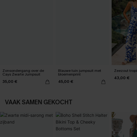
Zonsondergang over de
Blauwe tuin jumpsuit met
Zeezout trop
Cays Zwarte Jumpsuit
bloemenprint
43,00 €
35,00 €
45,00 €
VAAK SAMEN GEKOCHT