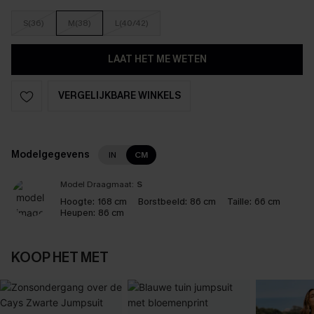
S(36)
M(38)
L(40/42)
LAAT HET ME WETEN
VERGELIJKBARE WINKELS
Modelgegevens
IN
CM
Model Draagmaat:
S
Hoogte:
168 cm
Borstbeeld:
86 cm
Taille:
66 cm
Heupen:
86 cm
KOOP HET MET