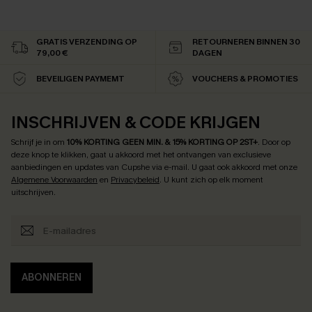
GRATIS VERZENDING OP
RETOURNEREN BINNEN 30
79,00 €
DAGEN
BEVEILIGEN PAYMEMT
VOUCHERS & PROMOTIES
INSCHRIJVEN & CODE KRIJGEN
Schrijf je in om
10% KORTING GEEN MIN. & 15% KORTING OP 2ST+
.
Door op
deze knop te klikken, gaat u akkoord met het ontvangen van exclusieve
aanbiedingen en updates van Cupshe via e-mail. U gaat ook akkoord met onze
Algemene Voorwaarden
en
Privacybeleid
. U kunt zich op elk moment
uitschrijven.
ABONNEREN