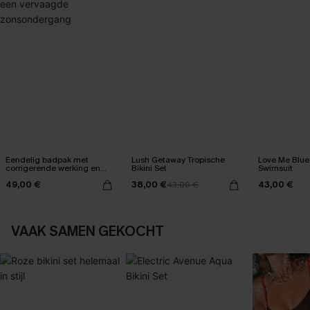
Eendelig badpak met
Lush Getaway Tropische
Love Me Blue
corrigerende werking en
Bikini Set
Swimsuit
een vervaagde
49,00 €
38,00 €
43,00 €
zonsondergang
43,00 €
VAAK SAMEN GEKOCHT