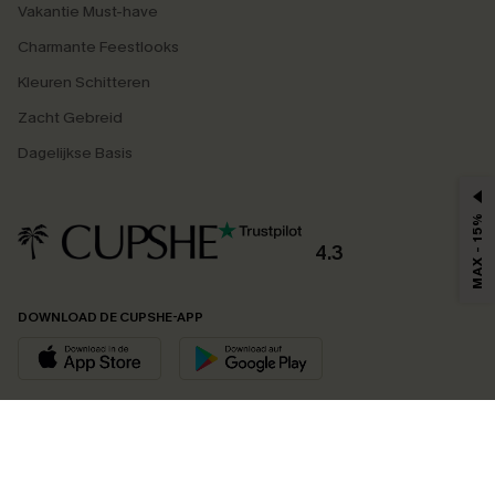
Vakantie Must-have
Charmante Feestlooks
Kleuren Schitteren
Zacht Gebreid
Dagelijkse Basis
MAX - 15%
4.3
DOWNLOAD DE CUPSHE-APP
VOLG ONS OP