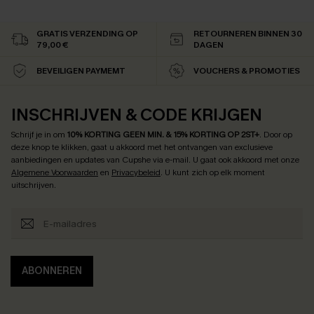
GRATIS VERZENDING OP
RETOURNEREN BINNEN 30
79,00 €
DAGEN
BEVEILIGEN PAYMEMT
VOUCHERS & PROMOTIES
INSCHRIJVEN & CODE KRIJGEN
Schrijf je in om
10% KORTING GEEN MIN. & 15% KORTING OP 2ST+
.
Door op
deze knop te klikken, gaat u akkoord met het ontvangen van exclusieve
aanbiedingen en updates van Cupshe via e-mail. U gaat ook akkoord met onze
Algemene Voorwaarden
en
Privacybeleid
. U kunt zich op elk moment
uitschrijven.
ABONNEREN