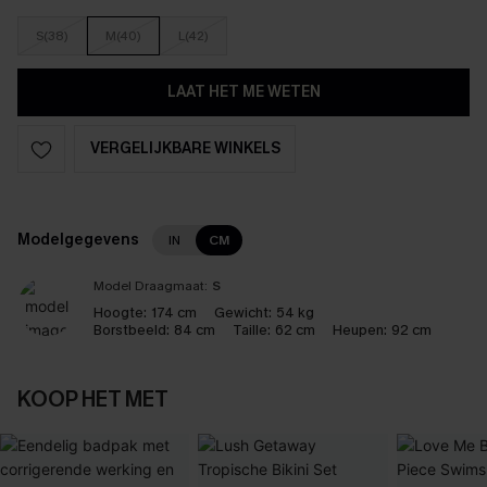
S(38)
M(40)
L(42)
LAAT HET ME WETEN
VERGELIJKBARE WINKELS
Modelgegevens
IN
CM
Model Draagmaat:
S
Hoogte:
174 cm
Gewicht:
54 kg
Borstbeeld:
84 cm
Taille:
62 cm
Heupen:
92 cm
KOOP HET MET