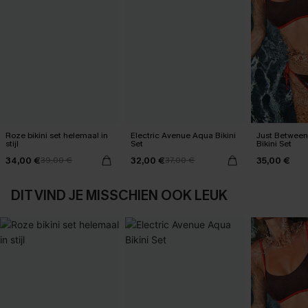
Roze bikini set helemaal in
Electric Avenue Aqua Bikini
Just Between
stijl
Set
Bikini Set
34,00 €
32,00 €
35,00 €
39,00 €
37,00 €
DIT VIND JE MISSCHIEN OOK LEUK