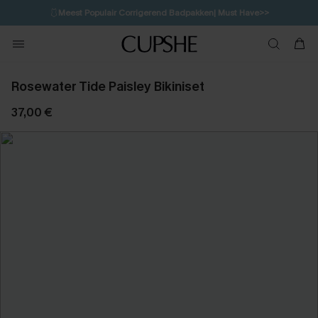
🩱
Meest Populair Corrigerend Badpakken| Must Have>>
12H:30M:36S
👙
Koop 3, krijg 15% korting | CODE: SW15
💌Abonneer je & ontvang tot 15% korting>>
Rosewater Tide Paisley Bikiniset
37,00 €