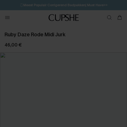
🩱
Meest Populair Corrigerend Badpakken| Must Have>>
💌Abonneer je & ontvang tot 15% korting>>
👙
Koop 3, krijg 15% korting | CODE: SW15
Ruby Daze Rode Midi Jurk
46,00 €