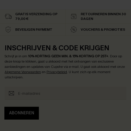
GRATIS VERZENDING OP
RETOURNEREN BINNEN 30
79,00 €
DAGEN
BEVEILIGEN PAYMEMT
VOUCHERS & PROMOTIES
INSCHRIJVEN & CODE KRIJGEN
Schrijf je in om
10% KORTING GEEN MIN. & 15% KORTING OP 2ST+
.
Door op
deze knop te klikken, gaat u akkoord met het ontvangen van exclusieve
aanbiedingen en updates van Cupshe via e-mail. U gaat ook akkoord met onze
Algemene Voorwaarden
en
Privacybeleid
. U kunt zich op elk moment
uitschrijven.
ABONNEREN