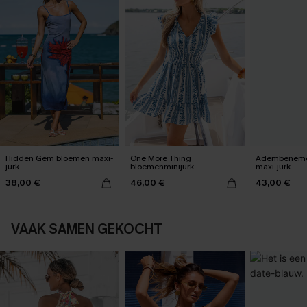
Hidden Gem bloemen maxi-
One More Thing
Adembeneme
jurk
bloemenminijurk
maxi-jurk
38,00 €
46,00 €
43,00 €
VAAK SAMEN GEKOCHT