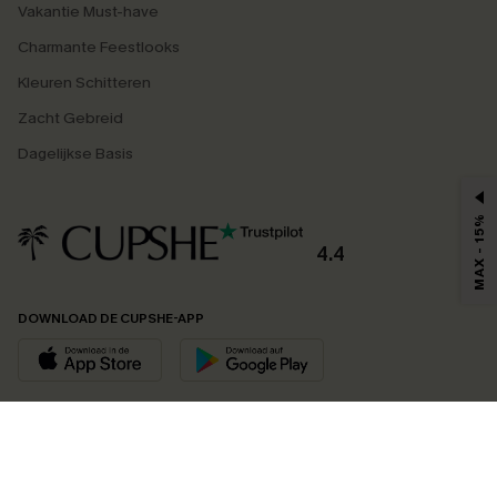
Vakantie Must-have
Charmante Feestlooks
Kleuren Schitteren
Zacht Gebreid
Dagelijkse Basis
MAX - 15%
4.4
DOWNLOAD DE CUPSHE-APP
VOLG ONS OP