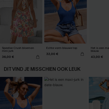
Speelse Crush bloemen
Echte vorm blauwe top
Het is een max
mini jurk
blauw.
32,00 €
36,00 €
43,00 €
DIT VIND JE MISSCHIEN OOK LEUK