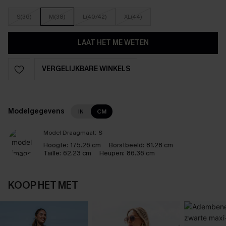
S(36)
M(38)
L(40/42)
XL(44)
LAAT HET ME WETEN
VERGELIJKBARE WINKELS
Modelgegevens
IN
CM
Model Draagmaat:
S
Hoogte:
175.26 cm
Borstbeeld:
81.28 cm
Taille:
62.23 cm
Heupen:
86.36 cm
KOOP HET MET