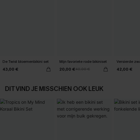
De Twist bloemenbikini set
Mijn favoriete rode bikiniset
Versierde zwa
43,00 €
20,00 €
42,00 €
40,00 €
DIT VIND JE MISSCHIEN OOK LEUK