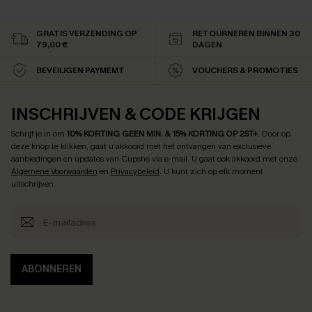
GRATIS VERZENDING OP
RETOURNEREN BINNEN 30
79,00 €
DAGEN
BEVEILIGEN PAYMEMT
VOUCHERS & PROMOTIES
INSCHRIJVEN & CODE KRIJGEN
Schrijf je in om
10% KORTING GEEN MIN. & 15% KORTING OP 2ST+
.
Door op
deze knop te klikken, gaat u akkoord met het ontvangen van exclusieve
aanbiedingen en updates van Cupshe via e-mail. U gaat ook akkoord met onze
Algemene Voorwaarden
en
Privacybeleid
. U kunt zich op elk moment
uitschrijven.
ABONNEREN