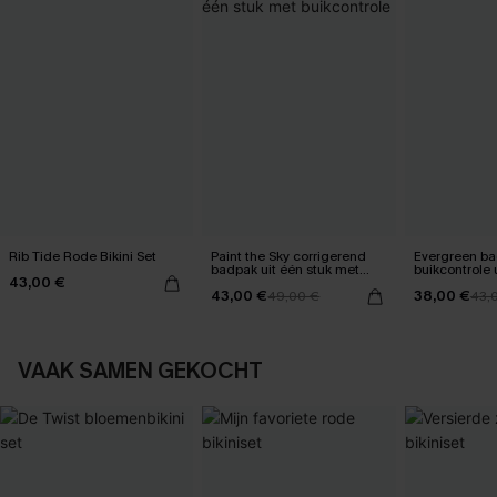
Rib Tide Rode Bikini Set
Paint the Sky corrigerend
Evergreen b
badpak uit één stuk met
buikcontrole 
43,00 €
buikcontrole
43,00 €
38,00 €
49,00 €
43,
VAAK SAMEN GEKOCHT