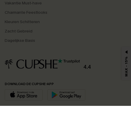
Vakantie Must-have
Charmante Feestlooks
Kleuren Schitteren
Zacht Gebreid
Dagelijkse Basis
MAX - 15%
4.4
DOWNLOAD DE CUPSHE-APP
VOLG ONS OP