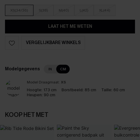
XS(34/36)
S(38)
M(40)
L(42)
XL(44)
LAAT HET ME WETEN
VERGELIJKBARE WINKELS
Modelgegevens
IN
CM
Model Draagmaat:
XS
Hoogte:
173 cm
Borstbeeld:
85 cm
Taille:
60 cm
Heupen:
90 cm
KOOP HET MET