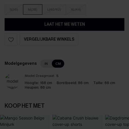
S(36)
M(38)
L(40/42)
XL(44)
LAAT HET ME WETEN
VERGELIJKBARE WINKELS
Modelgegevens
IN
CM
Model Draagmaat:
S
Hoogte:
168 cm
Borstbeeld:
86 cm
Taille:
66 cm
Heupen:
86 cm
KOOP HET MET