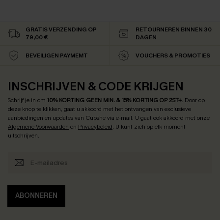
GRATIS VERZENDING OP
RETOURNEREN BINNEN 30
79,00 €
DAGEN
BEVEILIGEN PAYMEMT
VOUCHERS & PROMOTIES
INSCHRIJVEN & CODE KRIJGEN
Schrijf je in om
10% KORTING GEEN MIN. & 15% KORTING OP 2ST+
.
Door op
deze knop te klikken, gaat u akkoord met het ontvangen van exclusieve
aanbiedingen en updates van Cupshe via e-mail. U gaat ook akkoord met onze
Algemene Voorwaarden
en
Privacybeleid
. U kunt zich op elk moment
uitschrijven.
ABONNEREN