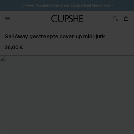
🩱
Meest Populair Corrigerend Badpakken| Must Have>>
1D:10H:35M:36S
👙
Koop 3, krijg 15% korting | CODE: SW15
💌Abonneer je & ontvang tot 15% korting>>
Sail Away gestreepte cover-up midi-jurk
26,00 €