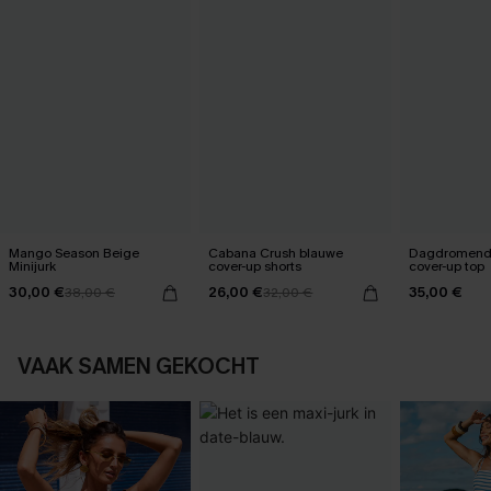
Mango Season Beige
Cabana Crush blauwe
Dagdromend
Minijurk
cover-up shorts
cover-up top
30,00 €
26,00 €
35,00 €
38,00 €
32,00 €
VAAK SAMEN GEKOCHT