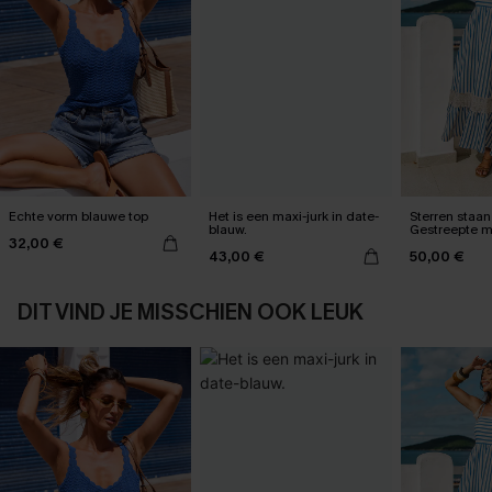
Echte vorm blauwe top
Het is een maxi-jurk in date-
Sterren staan 
blauw.
Gestreepte m
32,00 €
43,00 €
50,00 €
DIT VIND JE MISSCHIEN OOK LEUK