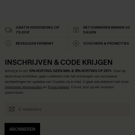
GRATIS VERZENDING OP
RETOURNEREN BINNEN 30
79,00 €
DAGEN
BEVEILIGEN PAYMEMT
VOUCHERS & PROMOTIES
INSCHRIJVEN & CODE KRIJGEN
Schrijf je in om
10% KORTING GEEN MIN. & 15% KORTING OP 2ST+
.
Door op
deze knop te klikken, gaat u akkoord met het ontvangen van exclusieve
aanbiedingen en updates van Cupshe via e-mail. U gaat ook akkoord met onze
Algemene Voorwaarden
en
Privacybeleid
. U kunt zich op elk moment
uitschrijven.
ABONNEREN