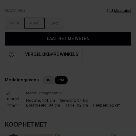
MAAT (EU)
Maattabel
S(38)
M(40)
L(42)
LAAT HET ME WETEN
VERGELIJKBARE WINKELS
Modelgegevens
IN
CM
Model Draagmaat:
S
Hoogte:
174 cm
Gewicht:
54 kg
Borstbeeld:
84 cm
Taille:
62 cm
Heupen:
92 cm
KOOP HET MET