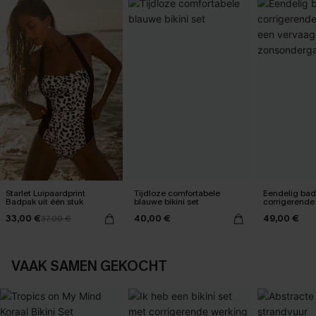
Starlet Luipaardprint
Tijdloze comfortabele
Eendelig ba
Badpak uit één stuk
blauwe bikini set
corrigerende
een vervaag
33,00 €
40,00 €
49,00 €
37,00 €
zonsonderg
VAAK SAMEN GEKOCHT