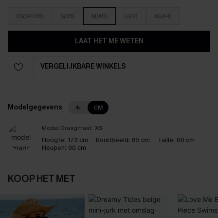
XS(34/36)
S(38)
M(40)
L(42)
XL(44)
LAAT HET ME WETEN
VERGELIJKBARE WINKELS
Modelgegevens
IN
CM
Model Draagmaat:
XS
Hoogte:
173 cm
Borstbeeld:
85 cm
Taille:
60 cm
Heupen:
90 cm
KOOP HET MET