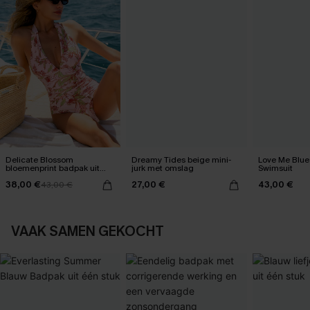
Delicate Blossom
Dreamy Tides beige mini-
Love Me Blue
bloemenprint badpak uit
jurk met omslag
Swimsuit
één stuk
38,00 €
27,00 €
43,00 €
43,00 €
VAAK SAMEN GEKOCHT