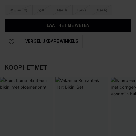
XS(34/36)
S(38)
M(40)
L(42)
XL(44)
LAAT HET ME WETEN
VERGELIJKBARE WINKELS
KOOP HET MET