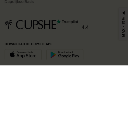
Dagelijkse Basis
MAX - 15%
4.4
DOWNLOAD DE CUPSHE-APP
VOLG ONS OP
©2026 CUPSHE EU
Bekijk onze
algemene voorwaarden
,
privacybeleid
en