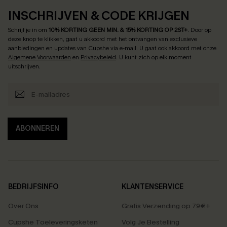
INSCHRIJVEN & CODE KRIJGEN
Schrijf je in om
10% KORTING GEEN MIN. & 15% KORTING OP 2ST+
.
Door op
deze knop te klikken, gaat u akkoord met het ontvangen van exclusieve
aanbiedingen en updates van Cupshe via e-mail. U gaat ook akkoord met onze
Algemene Voorwaarden
en
Privacybeleid
. U kunt zich op elk moment
uitschrijven.
ABONNEREN
BEDRIJFSINFO
KLANTENSERVICE
Over Ons
Gratis Verzending op 79€+
Cupshe Toeleveringsketen
Volg Je Bestelling