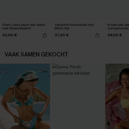
Point Loma plant een bikini
Vakantie Romantiek Hart
Ik heb een bik
met bloemenprint
Bikini Set
corrigerende
mijn buik ge
43,00 €
37,00 €
49,00 €
VAAK SAMEN GEKOCHT