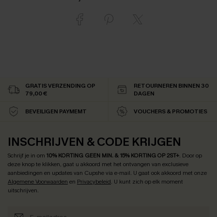
GRATIS VERZENDING OP
RETOURNEREN BINNEN 30
79,00 €
DAGEN
BEVEILIGEN PAYMEMT
VOUCHERS & PROMOTIES
INSCHRIJVEN & CODE KRIJGEN
Schrijf je in om
10% KORTING GEEN MIN. & 15% KORTING OP 2ST+
.
Door op
deze knop te klikken, gaat u akkoord met het ontvangen van exclusieve
aanbiedingen en updates van Cupshe via e-mail. U gaat ook akkoord met onze
Algemene Voorwaarden
en
Privacybeleid
. U kunt zich op elk moment
uitschrijven.