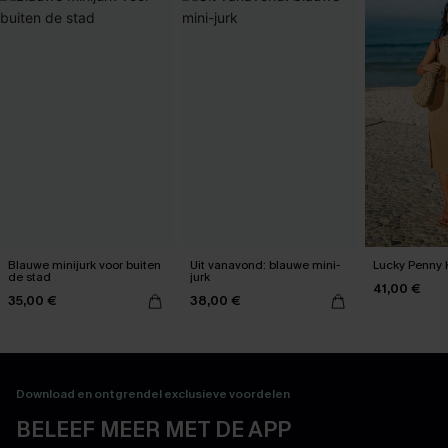
Blauwe minijurk voor buiten
Uit vanavond: blauwe mini-
Lucky Penny K
de stad
jurk
41,00 €
35,00 €
38,00 €
Download en ontgrendel exclusieve voordelen
BELEEF MEER MET DE APP