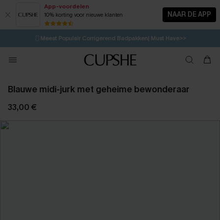
App-voordelen
NAAR DE APP
10% korting voor nieuwe klanten
LAATSTE KANS
⚡️
| Tot 50% korting>>
🩱
Meest Populair Corrigerend Badpakken| Must Have>>
1D:11H:20M:54S
👙
Koop 3, krijg 15% korting | CODE: SW15
💌Abonneer je & ontvang tot 15% korting>>
Blauwe midi-jurk met geheime bewonderaar
33,00 €