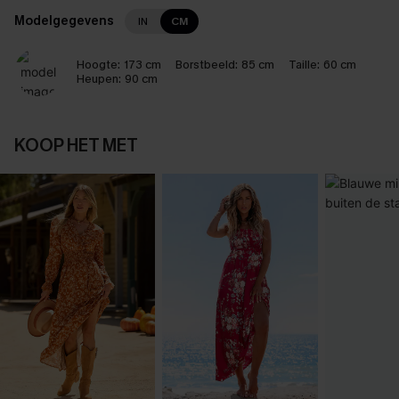
Modelgegevens
IN
CM
Hoogte:
173 cm
Borstbeeld:
85 cm
Taille:
60 cm
Heupen:
90 cm
KOOP HET MET