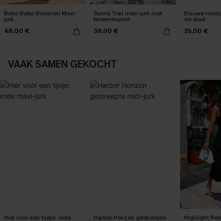
Boho Babe Bloemen Maxi-
Sunny Trail maxi-jurk met
Blauwe miniju
jurk
bloemenprint
de stad
48,00 €
36,00 €
35,00 €
VAAK SAMEN GEKOCHT
Hier voor een tijdje: rode
Harbor Horizon gestreepte
Highlight Ree