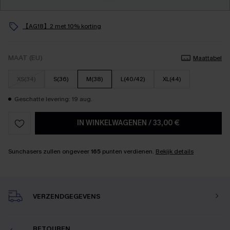
【AG18】2 met 10% korting
MAAT (EU)
Maattabel
XS(34)
S(36)
M(38)
L(40/42)
XL(44)
Geschatte levering: 19 aug.
IN WINKELWAGENEN
/
33,00 €
Sunchasers zullen ongeveer
165
punten verdienen.
Bekijk details
VERZENDGEGEVENS
RETOUREN