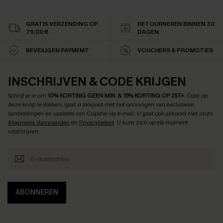
GRATIS VERZENDING OP
RETOURNEREN BINNEN 30
79,00 €
DAGEN
BEVEILIGEN PAYMEMT
VOUCHERS & PROMOTIES
INSCHRIJVEN & CODE KRIJGEN
Schrijf je in om
10% KORTING GEEN MIN. & 15% KORTING OP 2ST+
.
Door op
deze knop te klikken, gaat u akkoord met het ontvangen van exclusieve
aanbiedingen en updates van Cupshe via e-mail. U gaat ook akkoord met onze
Algemene Voorwaarden
en
Privacybeleid
. U kunt zich op elk moment
uitschrijven.
ABONNEREN