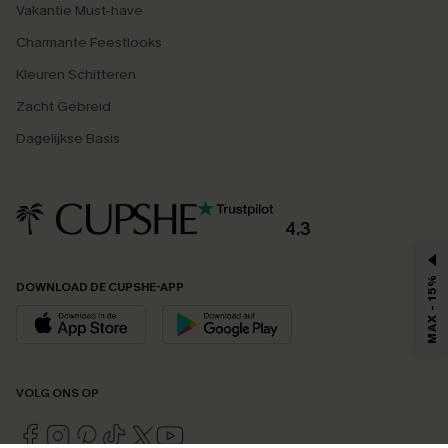
Vakantie Must-have
Charmante Feestlooks
Kleuren Schitteren
Zacht Gebreid
Dagelijkse Basis
4.3
MAX - 15%
DOWNLOAD DE CUPSHE-APP
VOLG ONS OP