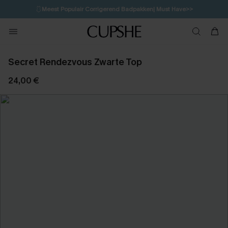
🩱
Meest Populair Corrigerend Badpakken| Must Have>>
1D:12H:52M:12S
👙
Koop 3, krijg 15% korting | CODE: SW15
💌Abonneer je & ontvang tot 15% korting>>
Secret Rendezvous Zwarte Top
24,00 €