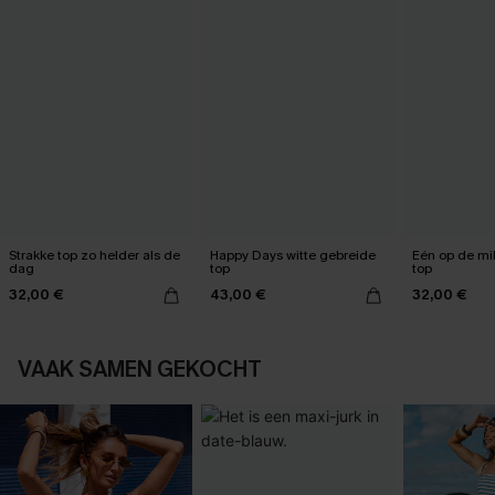
Strakke top zo helder als de
Happy Days witte gebreide
Eén op de mi
dag
top
top
32,00 €
43,00 €
32,00 €
VAAK SAMEN GEKOCHT