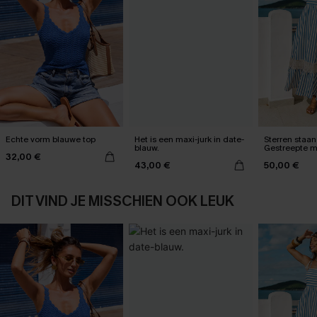
Echte vorm blauwe top
Het is een maxi-jurk in date-
Sterren staan 
blauw.
Gestreepte m
32,00 €
43,00 €
50,00 €
DIT VIND JE MISSCHIEN OOK LEUK