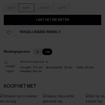
S(36)
M(38)
L(40/42)
XL(44)
LAAT HET ME WETEN
VERGELIJKBARE WINKELS
Modelgegevens
IN
CM
Model Draagmaat:
S
Hoogte:
173 cm
Borstbeeld:
78 cm
Taille:
60 cm
Heupen:
84 cm
KOOP HET MET