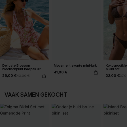
Delicate Blossom
Movement zwarte mini-jurk
Kokosnootkle
bloemenprint badpak uit
bikini set
41,00 €
één stuk
38,00 €
32,00 €
43,00 €
37,0
VAAK SAMEN GEKOCHT