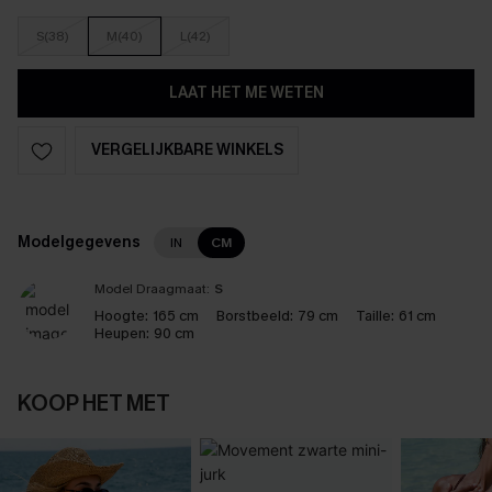
S(38)
M(40)
L(42)
LAAT HET ME WETEN
VERGELIJKBARE WINKELS
Modelgegevens
IN
CM
Model Draagmaat:
S
Hoogte:
165 cm
Borstbeeld:
79 cm
Taille:
61 cm
Heupen:
90 cm
KOOP HET MET