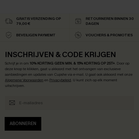
GRATIS VERZENDING OP
RETOURNEREN BINNEN 30
79,00 €
DAGEN
BEVEILIGEN PAYMEMT
VOUCHERS & PROMOTIES
INSCHRIJVEN & CODE KRIJGEN
Schrijf je in om
10% KORTING GEEN MIN. & 15% KORTING OP 2ST+
.
Door op
deze knop te klikken, gaat u akkoord met het ontvangen van exclusieve
aanbiedingen en updates van Cupshe via e-mail. U gaat ook akkoord met onze
Algemene Voorwaarden
en
Privacybeleid
. U kunt zich op elk moment
uitschrijven.
ABONNEREN