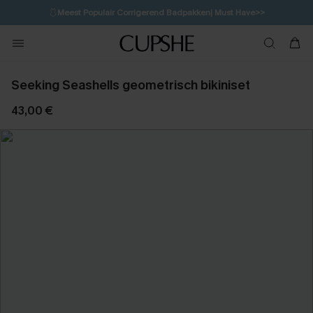
🩱
Meest Populair Corrigerend Badpakken| Must Have>>
1D:8H:5M:22S
👙
Koop 3, krijg 15% korting | CODE: SW15
💌Abonneer je & ontvang tot 15% korting>>
Seeking Seashells geometrisch bikiniset
43,00 €