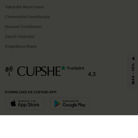
Vakantie Must-have
Charmante Feestlooks
Kleuren Schitteren
Zacht Gebreid
Dagelijkse Basis
MAX - 15%
4.3
DOWNLOAD DE CUPSHE-APP
VOLG ONS OP