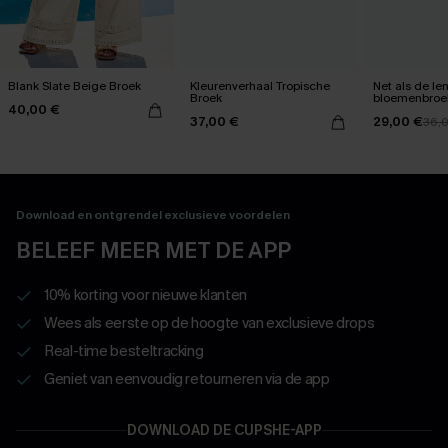
Blank Slate Beige Broek
Kleurenverhaal Tropische
Net als de le
Broek
bloemenbroe
40,00 €
37,00 €
29,00 €
36,
Download en ontgrendel exclusieve voordelen
BELEEF MEER MET DE APP
10% korting voor nieuwe klanten
Wees als eerste op de hoogte van exclusieve drops
Real-time besteltracking
Geniet van eenvoudig retourneren via de app
DOWNLOAD DE CUPSHE-APP