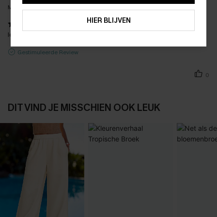
Maat Gekocht:
XL
ABONNEREN
HIER BLIJVEN
leuke moooe broek
Gestimuleerde Review
0
DIT VIND JE MISSCHIEN OOK LEUK