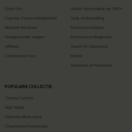
Over Ons
Gratis Verzending op 79€+
Cupshe Toeleveringsketen
Volg Je Bestelling
Klanten-Reviews
Retourzendingen
Veelgestelde Vragen
Retourneer Beginnen
Affiliate
Zwem Fit Oplossing
Contacteer Ons
Klarna
Vouchers & Promoties
POPULAIRE COLLECTIE
Tummy Control
High Waist
Vakantie Must-have
Charmante Feestlooks