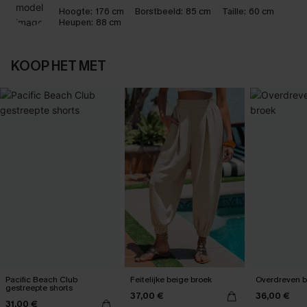
Hoogte:
176 cm
Borstbeeld:
85 cm
Taille:
60 cm
Heupen:
88 cm
KOOP HET MET
Pacific Beach Club
Feitelijke beige broek
Overdreven b
gestreepte shorts
37,00 €
36,00 €
31,00 €