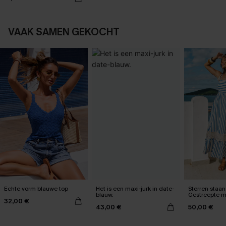
VAAK SAMEN GEKOCHT
Echte vorm blauwe top
Het is een maxi-jurk in date-
Sterren staan 
blauw.
Gestreepte m
32,00 €
43,00 €
50,00 €