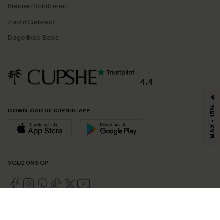
Kleuren Schitteren
Zacht Gebreid
Dagelijkse Basis
4.4
MAX - 15%
DOWNLOAD DE CUPSHE-APP
VOLG ONS OP