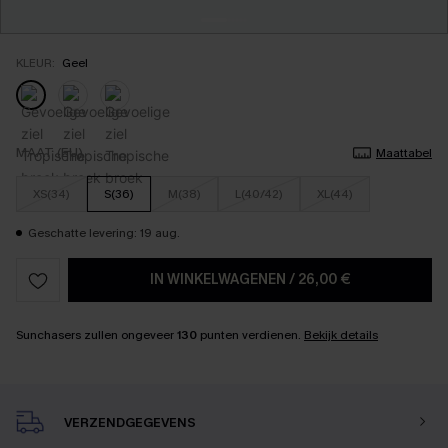
KLEUR:
Geel
MAAT (EU)
Maattabel
XS(34)
S(36)
M(38)
L(40/42)
XL(44)
Geschatte levering: 19 aug.
IN WINKELWAGENEN
/
26,00 €
Sunchasers zullen ongeveer
130
punten verdienen.
Bekijk details
VERZENDGEGEVENS