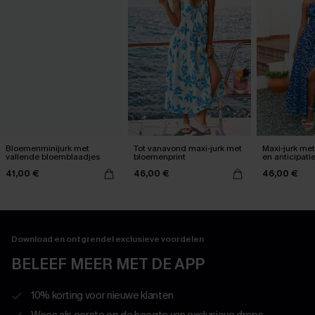
Bloemenminijurk met
Tot vanavond maxi-jurk met
Maxi-jurk me
vallende bloemblaadjes
bloemenprint
en anticipatie
41,00 €
46,00 €
46,00 €
Download en ontgrendel exclusieve voordelen
BELEEF MEER MET DE APP
10% korting voor nieuwe klanten
Wees als eerste op de hoogte van exclusieve drops