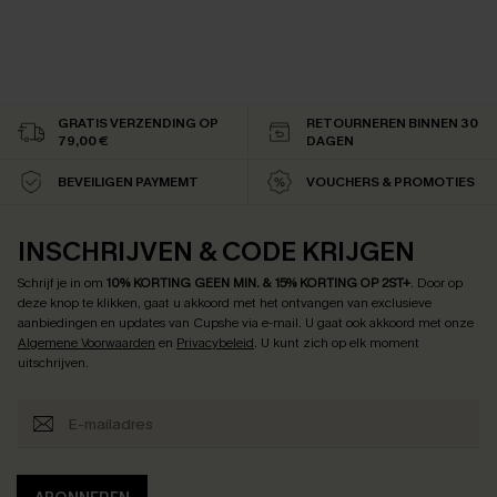
GRATIS VERZENDING OP
RETOURNEREN BINNEN 30
79,00 €
DAGEN
BEVEILIGEN PAYMEMT
VOUCHERS & PROMOTIES
INSCHRIJVEN & CODE KRIJGEN
Schrijf je in om
10% KORTING GEEN MIN. & 15% KORTING OP 2ST+
.
Door op
deze knop te klikken, gaat u akkoord met het ontvangen van exclusieve
aanbiedingen en updates van Cupshe via e-mail. U gaat ook akkoord met onze
Algemene Voorwaarden
en
Privacybeleid
. U kunt zich op elk moment
uitschrijven.