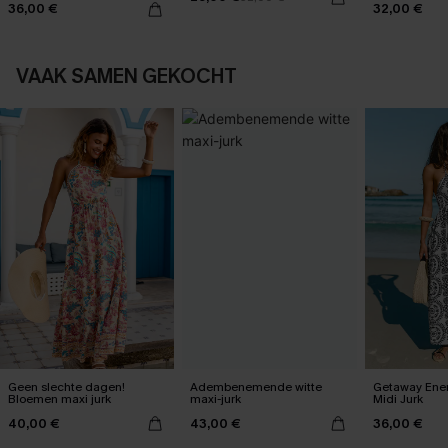
36,00 €
32,00 €
VAAK SAMEN GEKOCHT
Geen slechte dagen!
Adembenemende witte
Getaway Energ
Bloemen maxi jurk
maxi-jurk
Midi Jurk
40,00 €
43,00 €
36,00 €