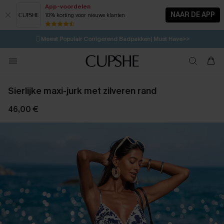
App-voordelen
NAAR DE APP
10% korting voor nieuwe klanten
LAATSTE KANS
⚡️
| Tot 50% korting>>
🩱
Meest Populair Corrigerend Badpakken| Must Have>>
💌Abonneer je & ontvang tot 15% korting>>
👙
Koop 3, krijg 15% korting | CODE: SW15
Sierlijke maxi-jurk met zilveren rand
46,00 €