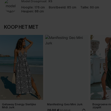
Model Draagmaat:
XS
Hoogte:
176 cm
Borstbeeld:
85 cm
Taille:
60 cm
Heupen:
88 cm
KOOP HET MET
Getaway Energy Sierlijke
Manifesting Geo Mini Jurk
Bosgroene ma
Midi Jurk
zijsplit
26,00 €
32,00 €