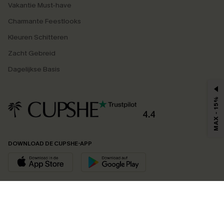
Vakantie Must-have
Charmante Feestlooks
Kleuren Schitteren
Zacht Gebreid
Dagelijkse Basis
MAX - 15%
4.4
DOWNLOAD DE CUPSHE-APP
VOLG ONS OP