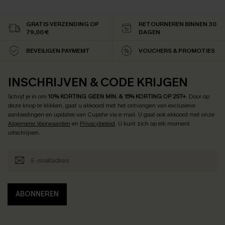
GRATIS VERZENDING OP
RETOURNEREN BINNEN 30
79,00 €
DAGEN
BEVEILIGEN PAYMEMT
VOUCHERS & PROMOTIES
INSCHRIJVEN & CODE KRIJGEN
Schrijf je in om
10% KORTING GEEN MIN. & 15% KORTING OP 2ST+
.
Door op
deze knop te klikken, gaat u akkoord met het ontvangen van exclusieve
aanbiedingen en updates van Cupshe via e-mail. U gaat ook akkoord met onze
Algemene Voorwaarden
en
Privacybeleid
. U kunt zich op elk moment
uitschrijven.
ABONNEREN