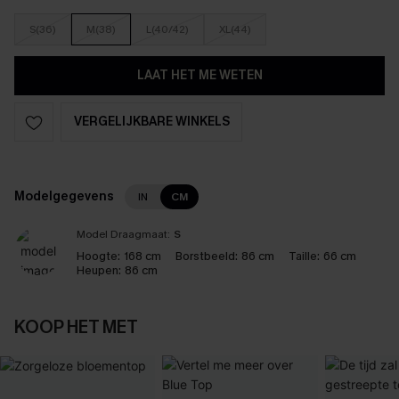
S(36)
M(38)
L(40/42)
XL(44)
LAAT HET ME WETEN
VERGELIJKBARE WINKELS
Modelgegevens
IN
CM
Model Draagmaat:
S
Hoogte:
168 cm
Borstbeeld:
86 cm
Taille:
66 cm
Heupen:
86 cm
KOOP HET MET