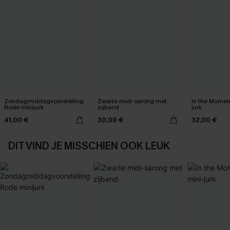
Zondagmiddagvoorstelling
Zwarte midi-sarong met
In the Momen
Rode minijurk
zijband
jurk
41,00 €
30,00 €
32,00 €
DIT VIND JE MISSCHIEN OOK LEUK