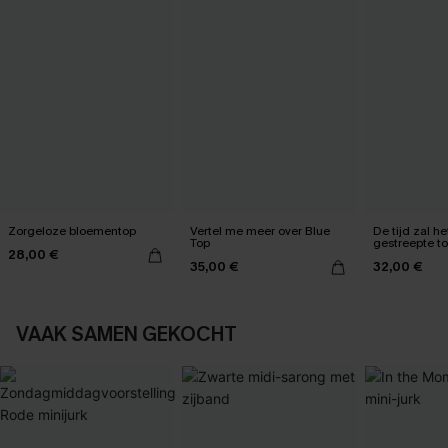
Zorgeloze bloementop
Vertel me meer over Blue
De tijd zal he
Top
gestreepte t
28,00 €
35,00 €
32,00 €
VAAK SAMEN GEKOCHT