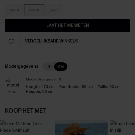
S(38)
M(40)
L(42)
LAAT HET ME WETEN
VERGELIJKBARE WINKELS
Modelgegevens
IN
CM
Model Draagmaat:
S
Hoogte:
173 cm
Borstbeeld:
85 cm
Taille:
60 cm
Heupen:
90 cm
KOOP HET MET