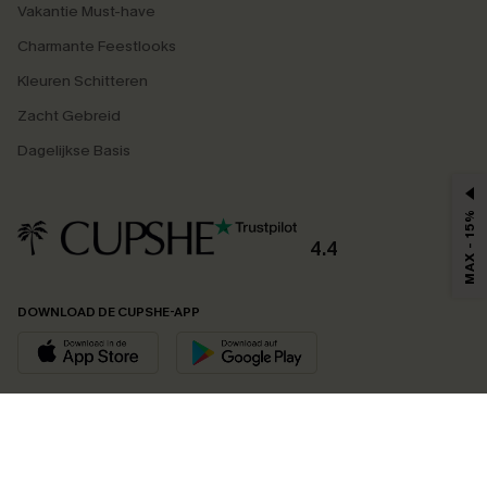
Vakantie Must-have
Charmante Feestlooks
Kleuren Schitteren
Zacht Gebreid
Dagelijkse Basis
MAX - 15%
4.4
DOWNLOAD DE CUPSHE-APP
VOLG ONS OP