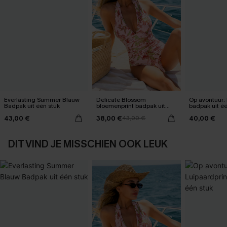
Everlasting Summer Blauw
Delicate Blossom
Op avontuur: 
Badpak uit één stuk
bloemenprint badpak uit
badpak uit éé
één stuk
43,00 €
38,00 €
40,00 €
43,00 €
DIT VIND JE MISSCHIEN OOK LEUK