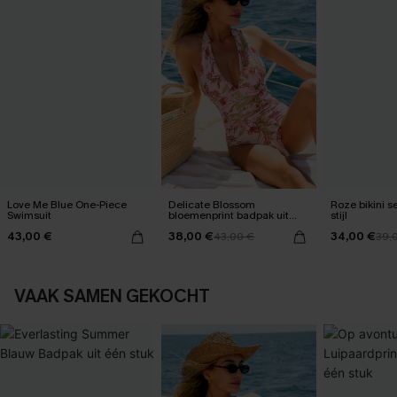
Love Me Blue One-Piece
Delicate Blossom
Roze bikini set helemaal
Swimsuit
bloemenprint badpak uit
stijl
één stuk
43,00 €
38,00 €
34,00 €
43,00 €
39,
VAAK SAMEN GEKOCHT