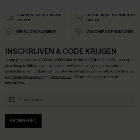
GRATIS VERZENDING OP
RETOURNEREN BINNEN 30
79,00 €
DAGEN
BEVEILIGEN PAYMEMT
VOUCHERS & PROMOTIES
INSCHRIJVEN & CODE KRIJGEN
Schrijf je in om
10% KORTING GEEN MIN. & 15% KORTING OP 2ST+
.
Door op
deze knop te klikken, gaat u akkoord met het ontvangen van exclusieve
aanbiedingen en updates van Cupshe via e-mail. U gaat ook akkoord met onze
Algemene Voorwaarden
en
Privacybeleid
. U kunt zich op elk moment
uitschrijven.
ABONNEREN