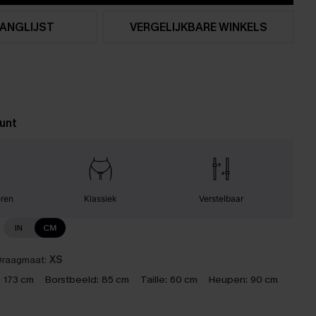
ANGLIJST
VERGELIJKBARE WINKELS
unt
eren
Klassiek
Verstelbaar
IN
CM
raagmaat:
XS
:
173 cm
Borstbeeld:
85 cm
Taille:
60 cm
Heupen:
90 cm