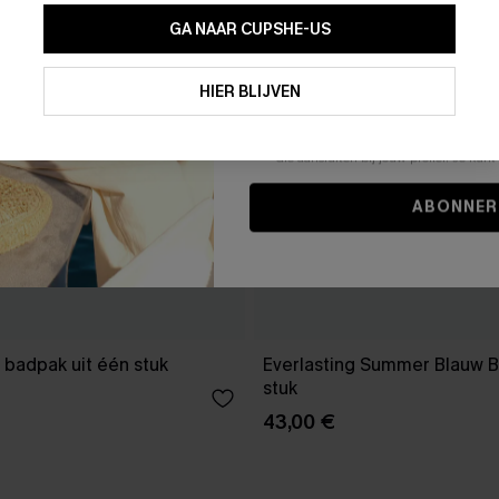
GA NAAR CUPSHE-US
Door je contactgegevens in te vullen e
je akkoord met onze
Algemene Voorw
HIER BLIJVEN
stemt er tevens mee in om herhaalde
en gepersonaliseerde marketingbericht
winkelwagen) en e-mails van Cupshe 
niet vereist voor een aankoop. We kunn
informatie gebruiken om producten e
die aansluiten bij jouw profiel. Je ku
ABONNER
 badpak uit één stuk
Everlasting Summer Blauw B
stuk
43,00 €