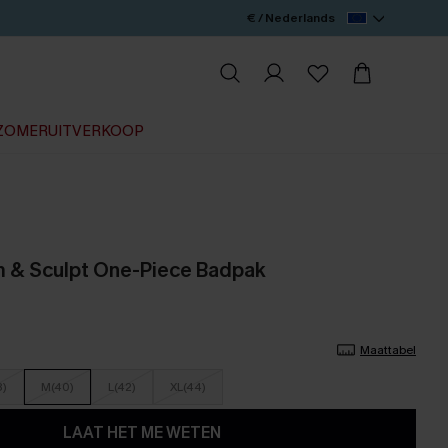
€ / Nederlands
ZOMERUITVERKOOP
m & Sculpt One-Piece Badpak
Maattabel
8)
M(40)
L(42)
XL(44)
LAAT HET ME WETEN