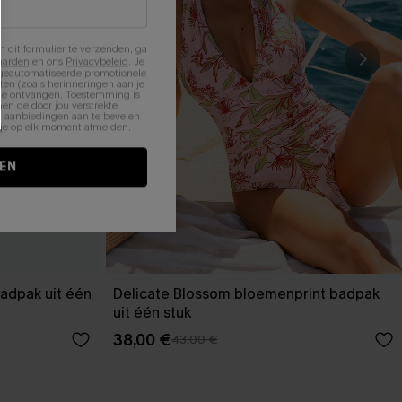
n dit formulier te verzenden, ga
aarden
en ons
Privacybeleid
. Je
 geautomatiseerde promotionele
en (zoals herinneringen aan je
te ontvangen. Toestemming is
en de door jou verstrekte
n aanbiedingen aan te bevelen
nt je op elk moment afmelden.
EN
adpak uit één
Delicate Blossom bloemenprint badpak
uit één stuk
38,00 €
43,00 €