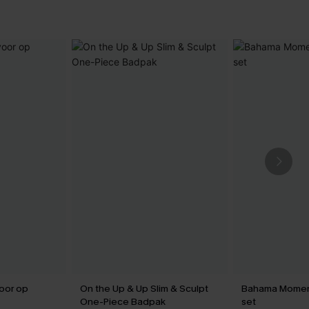
voor op
On the Up & Up Slim & Sculpt
Bahama Moment
One-Piece Badpak
set