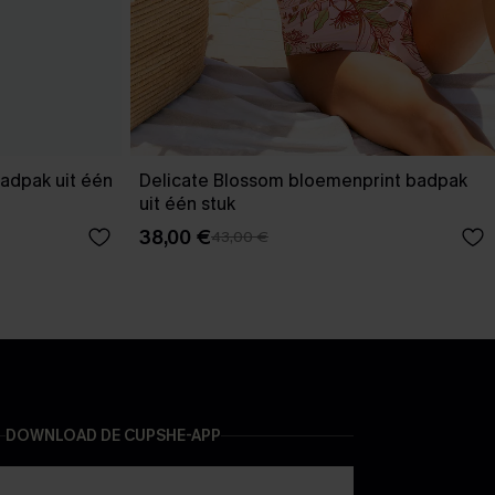
adpak uit één
Delicate Blossom bloemenprint badpak
uit één stuk
38,00 €
43,00 €
DOWNLOAD DE CUPSHE-APP