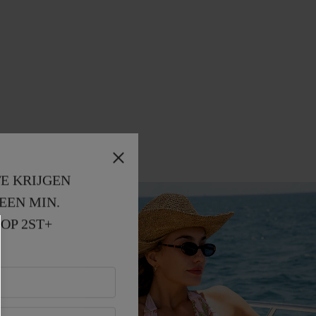
E KRIJGEN
EEN MIN. 
OP 2ST+