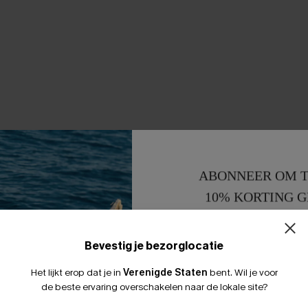
ABONNEER OM T
10% KORTING G
15% KORTING 
Bevestig je bezorglocatie
Het lijkt erop dat je in
Verenigde Staten
bent.
Wil je voor
de beste ervaring overschakelen naar de lokale site?