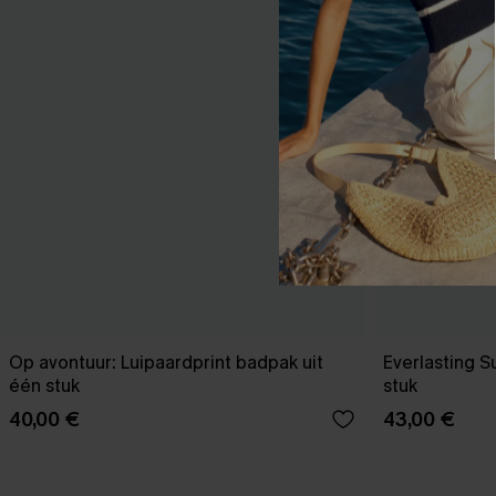
Op avontuur: Luipaardprint badpak uit
Everlasting 
één stuk
stuk
40,00 €
43,00 €