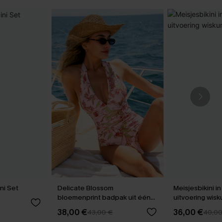
ni Set
Delicate Blossom
Meisjesbikini i
bloemenprint badpak uit één
uitvoeri
stuk
38,00 €
36,00 €
43,00 €
40,0