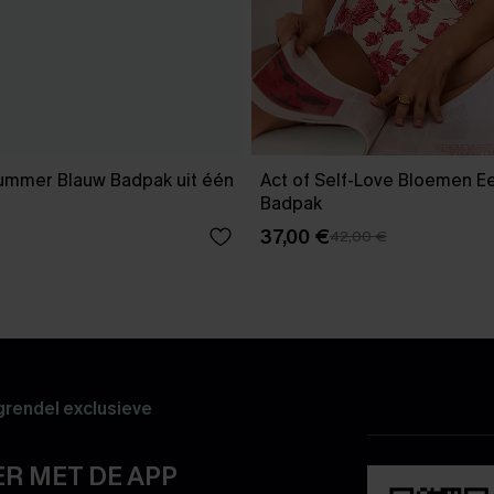
Summer Blauw Badpak uit één
Act of Self-Love Bloemen E
Badpak
37,00 €
42,00 €
rendel exclusieve
R MET DE APP