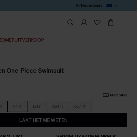
€ / Nederlands
ZOMERUITVERKOOP
en One-Piece Swimsuit
Maattabel
8)
M(40)
L(42)
XL(44)
XXL(46)
LAAT HET ME WETEN
ANGLIJST
VERGELIJKBARE WINKELS