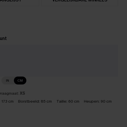
unt
IN
CM
raagmaat:
XS
:
173 cm
Borstbeeld:
85 cm
Taille:
60 cm
Heupen:
90 cm