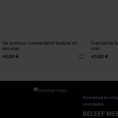
Op avontuur: Luipaardprint badpak uit
Everlasting 
één stuk
stuk
40,00 €
43,00 €
Download en ontg
voordelen
BELEEF MEE