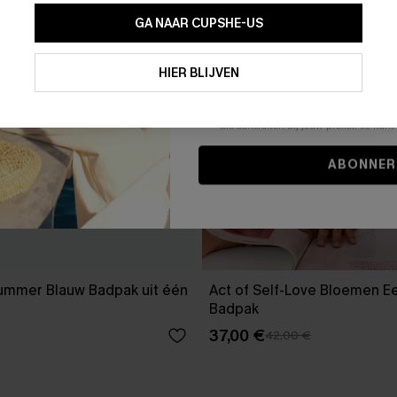
GA NAAR CUPSHE-US
Door je contactgegevens in te vullen e
je akkoord met onze
Algemene Voorw
HIER BLIJVEN
stemt er tevens mee in om herhaalde
en gepersonaliseerde marketingbericht
winkelwagen) en e-mails van Cupshe 
niet vereist voor een aankoop. We kunn
informatie gebruiken om producten e
die aansluiten bij jouw profiel. Je ku
ABONNER
Summer Blauw Badpak uit één
Act of Self-Love Bloemen E
Badpak
37,00 €
42,00 €