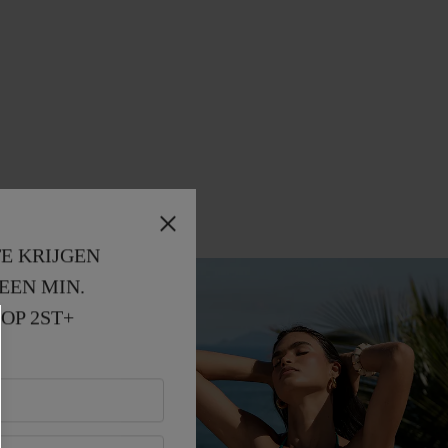
E KRIJGEN
EEN MIN. 
OP 2ST+