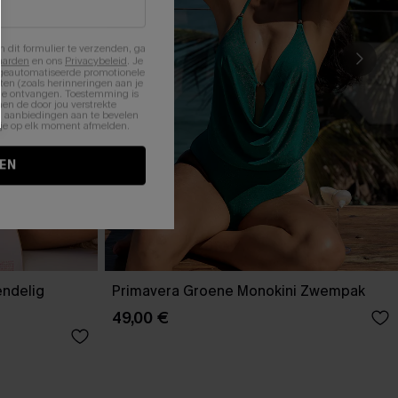
n dit formulier te verzenden, ga
aarden
en ons
Privacybeleid
. Je
 geautomatiseerde promotionele
en (zoals herinneringen aan je
te ontvangen. Toestemming is
en de door jou verstrekte
n aanbiedingen aan te bevelen
nt je op elk moment afmelden.
EN
endelig
Primavera Groene Monokini Zwempak
49,00 €