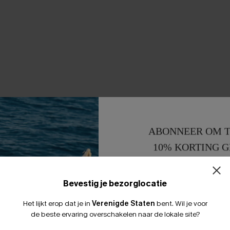
ABONNEER OM T
10% KORTING G
15% KORTING 
Bevestig je bezorglocatie
Het lijkt erop dat je in
Verenigde Staten
bent.
Wil je voor
de beste ervaring overschakelen naar de lokale site?