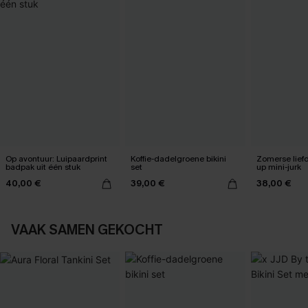
Op avontuur: Luipaardprint
Koffie-dadelgroene bikini
Zomerse liefd
badpak uit één stuk
set
up mini-jurk
40,00 €
39,00 €
38,00 €
VAAK SAMEN GEKOCHT