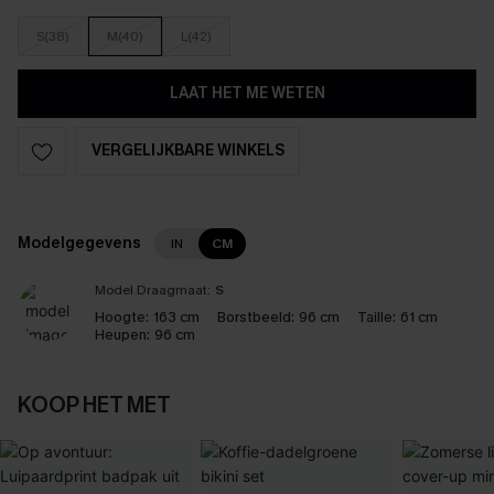
S(38)
M(40)
L(42)
LAAT HET ME WETEN
VERGELIJKBARE WINKELS
Modelgegevens
IN
CM
Model Draagmaat:
S
Hoogte:
163 cm
Borstbeeld:
96 cm
Taille:
61 cm
Heupen:
96 cm
KOOP HET MET