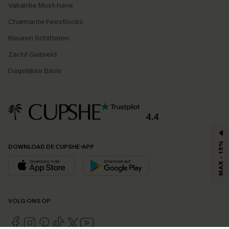
Vakantie Must-have
Charmante Feestlooks
Kleuren Schitteren
Zacht Gebreid
Dagelijkse Basis
4.4
MAX - 15%
DOWNLOAD DE CUPSHE-APP
VOLG ONS OP