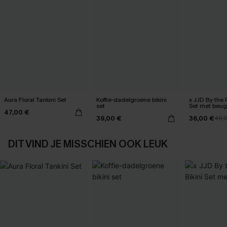
Aura Floral Tankini Set
Koffie-dadelgroene bikini
x JJD By the 
set
Set met beug
47,00 €
39,00 €
36,00 €
40,
DIT VIND JE MISSCHIEN OOK LEUK