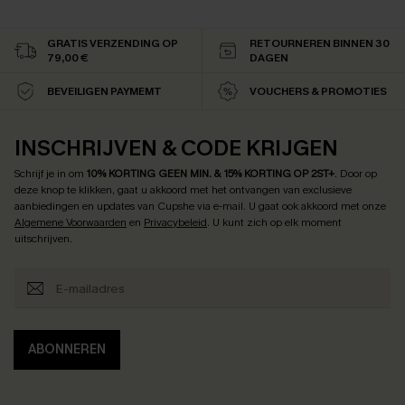
GRATIS VERZENDING OP
RETOURNEREN BINNEN 30
79,00 €
DAGEN
BEVEILIGEN PAYMEMT
VOUCHERS & PROMOTIES
INSCHRIJVEN & CODE KRIJGEN
Schrijf je in om
10% KORTING GEEN MIN. & 15% KORTING OP 2ST+
.
Door op
deze knop te klikken, gaat u akkoord met het ontvangen van exclusieve
aanbiedingen en updates van Cupshe via e-mail. U gaat ook akkoord met onze
Algemene Voorwaarden
en
Privacybeleid
. U kunt zich op elk moment
uitschrijven.
ABONNEREN