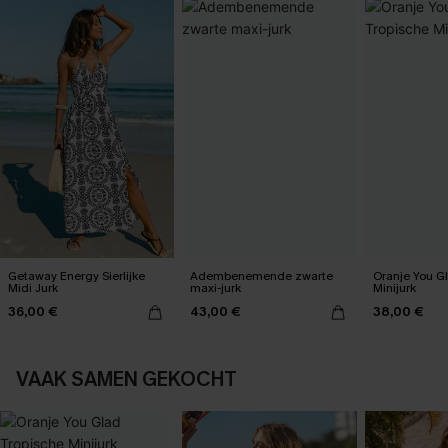
Getaway Energy Sierlijke
Adembenemende zwarte
Oranje You G
Midi Jurk
maxi-jurk
Minijurk
36,00 €
43,00 €
38,00 €
VAAK SAMEN GEKOCHT