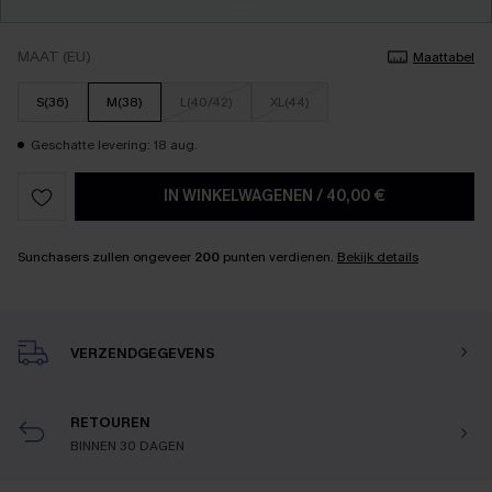
MAAT (EU)
Maattabel
S(36)
M(38)
L(40/42)
XL(44)
Geschatte levering: 18 aug.
IN WINKELWAGENEN
/
40,00 €
Sunchasers zullen ongeveer
200
punten verdienen.
Bekijk details
VERZENDGEGEVENS
RETOUREN
BINNEN 30 DAGEN