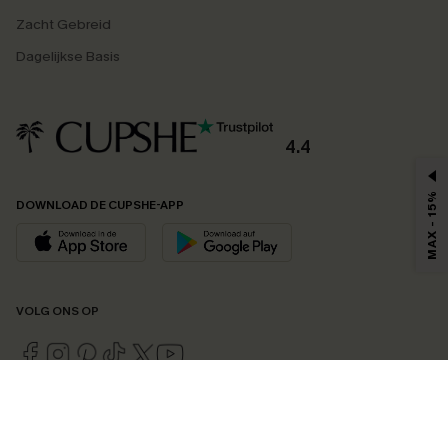
Zacht Gebreid
Dagelijkse Basis
4.4
MAX - 15%
DOWNLOAD DE CUPSHE-APP
VOLG ONS OP
©2026 CUPSHE EU