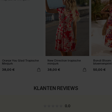
Oranje You Glad Tropische
New Direction tropische
Bondi Bloom 
Minijurk
minijurk
bloemenprint
38,00 €
38,00 €
50,00 €
KLANTEN REVIEWS
0.0