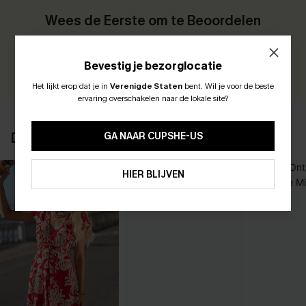
Wees de Eerste om te Beoordelen
Verdien 30+ punten voor elke beoordeling die u achterlaat!
Bevestig je bezorglocatie
EVALUEER
Het lijkt erop dat je in
Verenigde Staten
bent.
Wil je voor de beste
ABONNEER OM TE KRIJGEN﻿
ervaring overschakelen naar de lokale site?
10% KORTING GEEN MIN. 
15% KORTING OP 2ST+
DIT VIND JE MISSCHIEN OOK LEUK
GA NAAR CUPSHE-US
ABONNEREN
HIER BLIJVEN