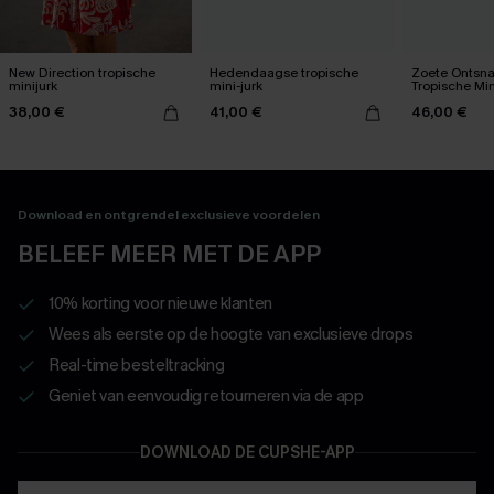
New Direction tropische
Hedendaagse tropische
Zoete Ontsn
minijurk
mini-jurk
Tropische Min
38,00 €
41,00 €
46,00 €
Download en ontgrendel exclusieve voordelen
BELEEF MEER MET DE APP
10% korting voor nieuwe klanten
Wees als eerste op de hoogte van exclusieve drops
Real-time besteltracking
Geniet van eenvoudig retourneren via de app
DOWNLOAD DE CUPSHE-APP