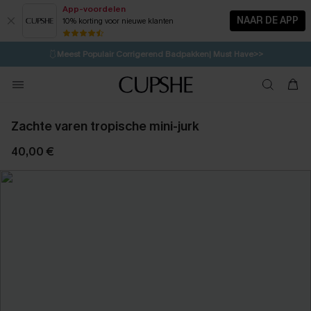
App-voordelen
NAAR DE APP
10% korting voor nieuwe klanten
LAATSTE KANS
⚡️
| Tot 50% korting>>
🩱
Meest Populair Corrigerend Badpakken| Must Have>>
💌Abonneer je & ontvang tot 15% korting>>
👙
Koop 3, krijg 15% korting | CODE: SW15
Zachte varen tropische mini-jurk
40,00 €