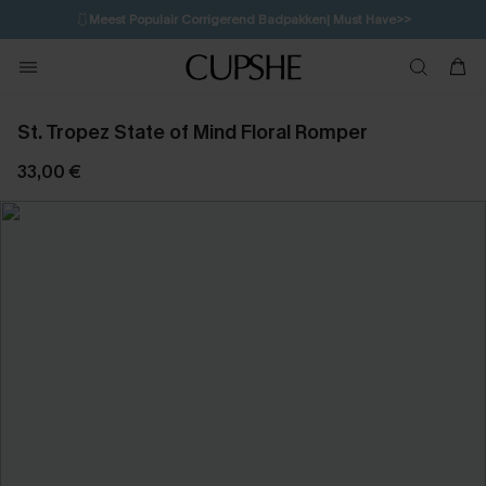
🩱
Meest Populair Corrigerend Badpakken| Must Have>>
💌Abonneer je & ontvang tot 15% korting>>
👙
Koop 3, krijg 15% korting | CODE: SW15
St. Tropez State of Mind Floral Romper
33,00 €