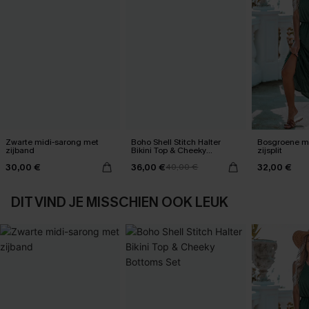
Zwarte midi-sarong met
Boho Shell Stitch Halter
Bosgroene ma
zijband
Bikini Top & Cheeky
zijsplit
Bottoms Set
30,00 €
36,00 €
32,00 €
40,00 €
DIT VIND JE MISSCHIEN OOK LEUK