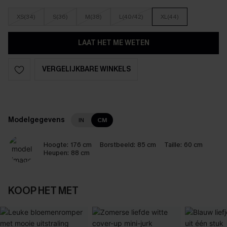
XS(34)
S(36)
M(38)
L(40/42)
XL(44)
LAAT HET ME WETEN
VERGELIJKBARE WINKELS
Modelgegevens
IN
CM
Hoogte:
176 cm
Borstbeeld:
85 cm
Taille:
60 cm
Heupen:
88 cm
KOOP HET MET