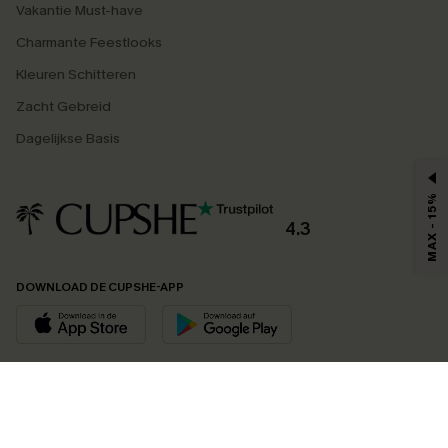
Vakantie Must-have
Charmante Feestlooks
Kleuren Schitteren
Zacht Gebreid
Dagelijkse Basis
MAX - 15%
4.3
DOWNLOAD DE CUPSHE-APP
VOLG ONS OP