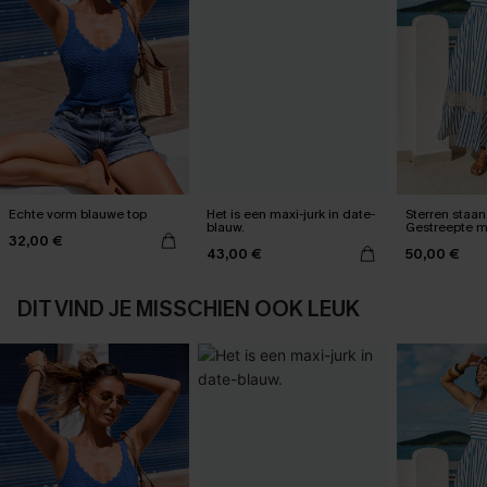
Echte vorm blauwe top
Het is een maxi-jurk in date-
Sterren staan 
blauw.
Gestreepte m
32,00 €
43,00 €
50,00 €
DIT VIND JE MISSCHIEN OOK LEUK