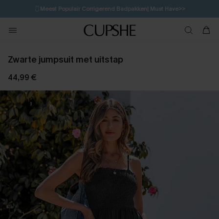
🩱
Meest Populair Corrigerend Badpakken| Must Have>>
1D:8H:6M:22S
👙
Koop 3, krijg 15% korting | CODE: SW15
💌Abonneer je & ontvang tot 15% korting>>
Zwarte jumpsuit met uitstap
44,99 €