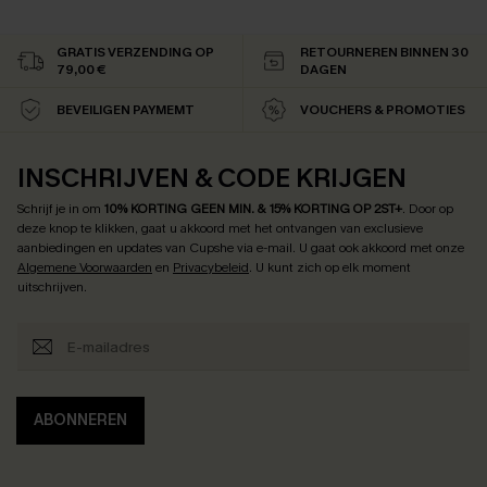
GRATIS VERZENDING OP
RETOURNEREN BINNEN 30
79,00 €
DAGEN
BEVEILIGEN PAYMEMT
VOUCHERS & PROMOTIES
INSCHRIJVEN & CODE KRIJGEN
Schrijf je in om
10% KORTING GEEN MIN. & 15% KORTING OP 2ST+
.
Door op
deze knop te klikken, gaat u akkoord met het ontvangen van exclusieve
aanbiedingen en updates van Cupshe via e-mail. U gaat ook akkoord met onze
Algemene Voorwaarden
en
Privacybeleid
. U kunt zich op elk moment
uitschrijven.
ABONNEREN