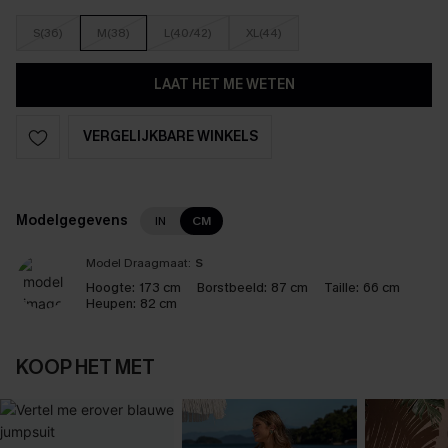
S(36)
M(38)
L(40/42)
XL(44)
LAAT HET ME WETEN
VERGELIJKBARE WINKELS
Modelgegevens
IN
CM
Model Draagmaat:
S
Hoogte:
173 cm
Borstbeeld:
87 cm
Taille:
66 cm
Heupen:
82 cm
KOOP HET MET