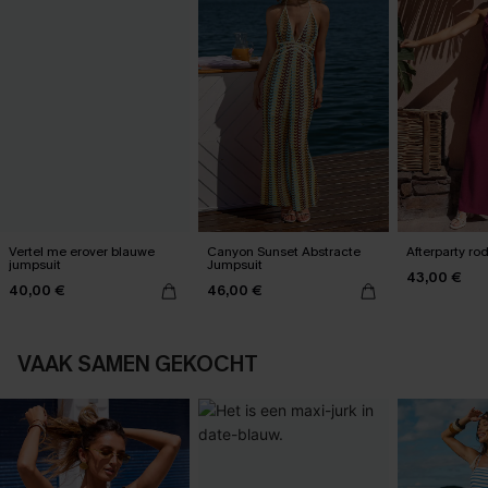
Vertel me erover blauwe
Canyon Sunset Abstracte
Afterparty ro
jumpsuit
Jumpsuit
43,00 €
40,00 €
46,00 €
VAAK SAMEN GEKOCHT