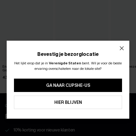
Bevestig je bezorglocatie
Het lijkt erop dat je in
Verenigde Staten
bent.
Wil je voor de beste
ABONNEER OM TE KRIJGEN﻿
Enigma Bikini Set met
Onder je huid bruine bikini
Island Breez
ervaring overschakelen naar de lokale site?
Gemengde Print
set
bikiniset
10% KORTING GEEN MIN. 
43,00 €
43,00 €
37,00 €
15% KORTING OP 2ST+
GA NAAR CUPSHE-US
ABONNEREN
HIER BLIJVEN
Download en ontgrendel exclusieve voordelen
BELEEF MEER MET DE APP
10% korting voor nieuwe klanten