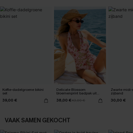
Koffie-dadelgroene bikini
Delicate Blossom
Zwarte midi-
set
bloemenprint badpak uit
zijband
één stuk
39,00 €
38,00 €
30,00 €
43,00 €
VAAK SAMEN GEKOCHT