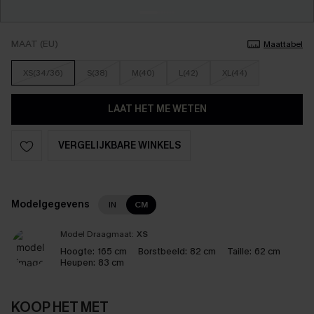
MAAT (EU)
Maattabel
XS(34/36)
S(38)
M(40)
L(42)
XL(44)
LAAT HET ME WETEN
VERGELIJKBARE WINKELS
Modelgegevens
IN
CM
Model Draagmaat:
XS
Hoogte:
165 cm
Borstbeeld:
82 cm
Taille:
62 cm
Heupen:
83 cm
KOOP HET MET