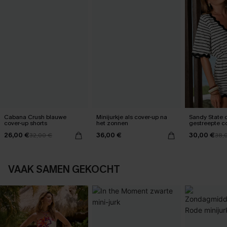
Cabana Crush blauwe
Minijurkje als cover-up na
Sandy State 
cover-up shorts
het zonnen
gestreepte c
26,00 €
36,00 €
30,00 €
32,00 €
38,
VAAK SAMEN GEKOCHT