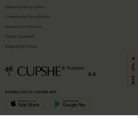
Vakantie Must-have
Charmante Feestlooks
Kleuren Schitteren
Zacht Gebreid
Dagelijkse Basis
MAX - 15%
4.4
DOWNLOAD DE CUPSHE-APP
VOLG ONS OP