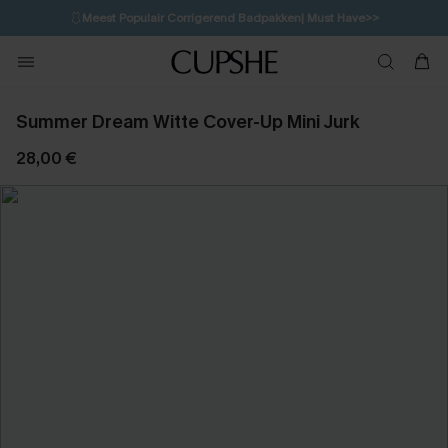
🩱
Meest Populair Corrigerend Badpakken| Must Have>>
💌Abonneer je & ontvang tot 15% korting>>
👙
Koop 3, krijg 15% korting | CODE: SW15
Summer Dream Witte Cover-Up Mini Jurk
28,00 €