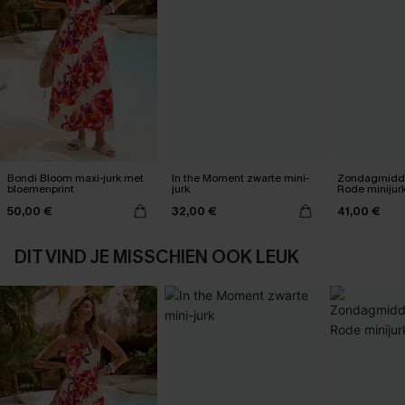
Bondi Bloom maxi-jurk met
In the Moment zwarte mini-
Zondagmidda
bloemenprint
jurk
Rode minijur
50,00 €
32,00 €
41,00 €
DIT VIND JE MISSCHIEN OOK LEUK