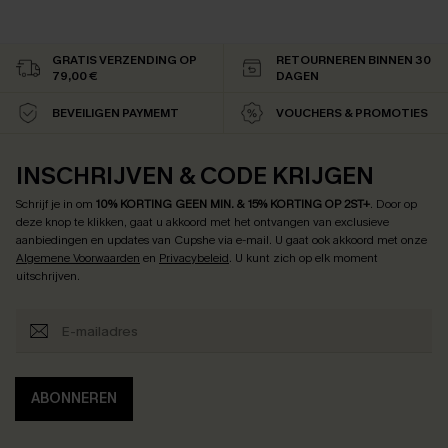
GRATIS VERZENDING OP
RETOURNEREN BINNEN 30
79,00 €
DAGEN
BEVEILIGEN PAYMEMT
VOUCHERS & PROMOTIES
INSCHRIJVEN & CODE KRIJGEN
Schrijf je in om
10% KORTING GEEN MIN. & 15% KORTING OP 2ST+
.
Door op
deze knop te klikken, gaat u akkoord met het ontvangen van exclusieve
aanbiedingen en updates van Cupshe via e-mail. U gaat ook akkoord met onze
Algemene Voorwaarden
en
Privacybeleid
. U kunt zich op elk moment
uitschrijven.
ABONNEREN