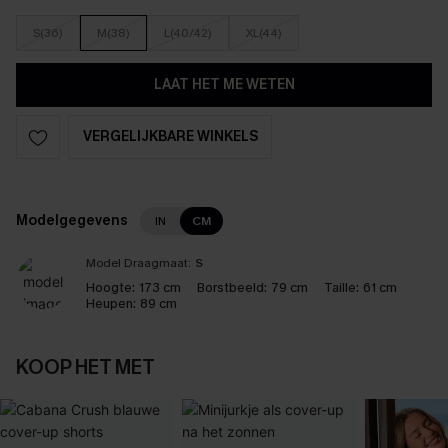
S(36)
M(38)
L(40/42)
XL(44)
LAAT HET ME WETEN
VERGELIJKBARE WINKELS
Modelgegevens
IN
CM
Model Draagmaat:
S
Hoogte:
173 cm
Borstbeeld:
79 cm
Taille:
61 cm
Heupen:
89 cm
KOOP HET MET