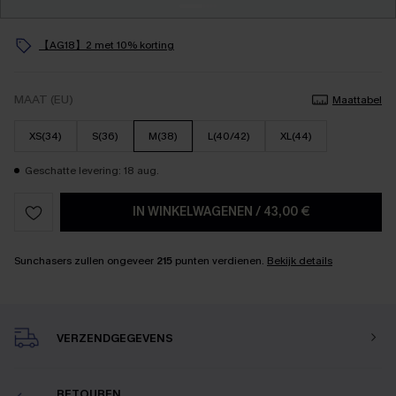
【AG18】2 met 10% korting
MAAT (EU)
Maattabel
XS(34)
S(36)
M(38)
L(40/42)
XL(44)
Geschatte levering: 18 aug.
IN WINKELWAGENEN
/
43,00 €
Sunchasers zullen ongeveer
215
punten verdienen.
Bekijk details
VERZENDGEGEVENS
RETOUREN