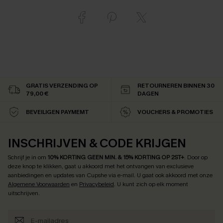
GRATIS VERZENDING OP
RETOURNEREN BINNEN 30
79,00 €
DAGEN
BEVEILIGEN PAYMEMT
VOUCHERS & PROMOTIES
INSCHRIJVEN & CODE KRIJGEN
Schrijf je in om
10% KORTING GEEN MIN. & 15% KORTING OP 2ST+
.
Door op
deze knop te klikken, gaat u akkoord met het ontvangen van exclusieve
aanbiedingen en updates van Cupshe via e-mail. U gaat ook akkoord met onze
Algemene Voorwaarden
en
Privacybeleid
. U kunt zich op elk moment
uitschrijven.