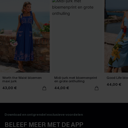
Worth the Waist bloemen
Midi-jurk met bloemenprint
Good Life bl
maxi jurk
en grote onthulling
44,00 €
43,00 €
44,00 €
Download en ontgrendel exclusieve voordelen
BELEEF MEER MET DE APP