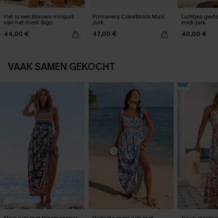
Het is een blauwe minijurk
Primavera Colorblock Maxi
Lichtjes ge
van het merk Sign.
Jurk
midi-jurk
44,00 €
47,00 €
40,00 €
VAAK SAMEN GEKOCHT