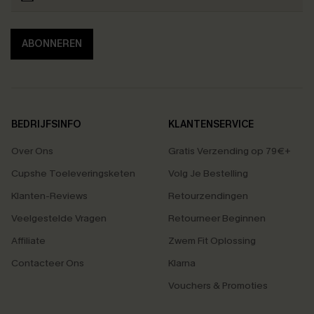
ABONNEREN
BEDRIJFSINFO
KLANTENSERVICE
Over Ons
Gratis Verzending op 79€+
Cupshe Toeleveringsketen
Volg Je Bestelling
Klanten-Reviews
Retourzendingen
Veelgestelde Vragen
Retourneer Beginnen
Affiliate
Zwem Fit Oplossing
Contacteer Ons
Klarna
Vouchers & Promoties