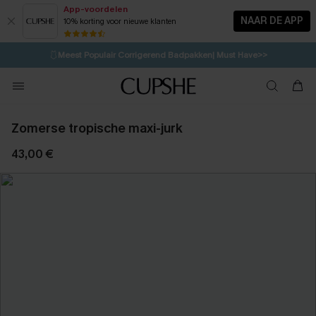
App-voordelen
NAAR DE APP
10% korting voor nieuwe klanten
LAATSTE KANS
⚡️
| Tot 50% korting>>
🩱
Meest Populair Corrigerend Badpakken| Must Have>>
💌Abonneer je & ontvang tot 15% korting>>
👙
Koop 3, krijg 15% korting | CODE: SW15
Zomerse tropische maxi-jurk
43,00 €