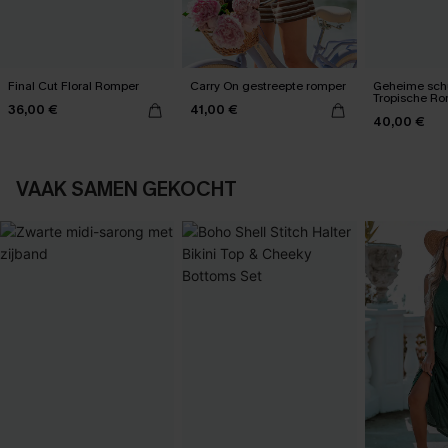
Final Cut Floral Romper
Carry On gestreepte romper
Geheime schu
Tropische R
36,00 €
41,00 €
40,00 €
VAAK SAMEN GEKOCHT