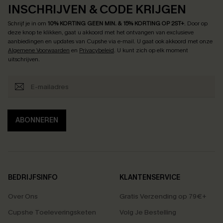
INSCHRIJVEN & CODE KRIJGEN
Schrijf je in om
10% KORTING GEEN MIN. & 15% KORTING OP 2ST+
.
Door op
deze knop te klikken, gaat u akkoord met het ontvangen van exclusieve
aanbiedingen en updates van Cupshe via e-mail. U gaat ook akkoord met onze
Algemene Voorwaarden
en
Privacybeleid
. U kunt zich op elk moment
uitschrijven.
ABONNEREN
BEDRIJFSINFO
KLANTENSERVICE
Over Ons
Gratis Verzending op 79€+
Cupshe Toeleveringsketen
Volg Je Bestelling