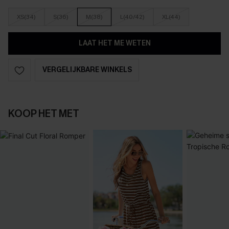
XS(34)
S(36)
M(38)
L(40/42)
XL(44)
LAAT HET ME WETEN
VERGELIJKBARE WINKELS
KOOP HET MET