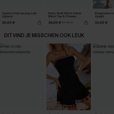
Zwarte midi-sarong met
Boho Shell Stitch Halter
Bosgroene ma
zijband
Bikini Top & Cheeky
zijsplit
Bottoms Set
30,00 €
36,00 €
32,00 €
40,00 €
DIT VIND JE MISSCHIEN OOK LEUK