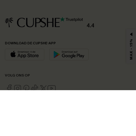
4.4
MAX - 15%
DOWNLOAD DE CUPSHE-APP
VOLG ONS OP
©2026 CUPSHE EU
Bekijk onze
algemene voorwaarden
,
privacybeleid
en
toegankelijkheidsverklaring
.