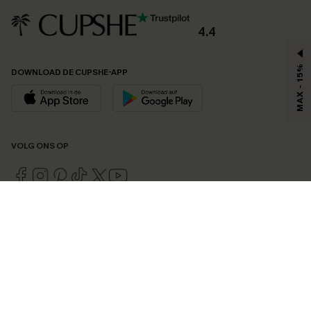
4.4
MAX - 15%
DOWNLOAD DE CUPSHE-APP
VOLG ONS OP
©2026 CUPSHE EU
Bekijk onze
algemene voorwaarden
,
privacybeleid
en
toegankelijkheidsverklaring
.
Cookie-beheer