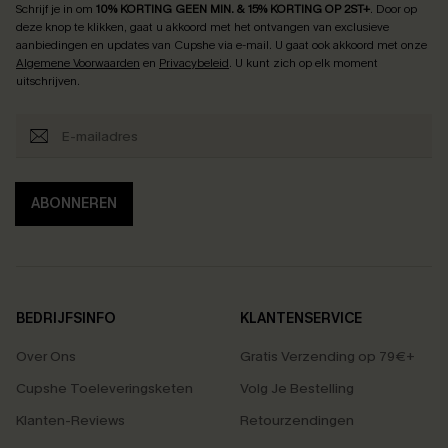
Schrijf je in om
10% KORTING GEEN MIN. & 15% KORTING OP 2ST+
.
Door op
deze knop te klikken, gaat u akkoord met het ontvangen van exclusieve
aanbiedingen en updates van Cupshe via e-mail. U gaat ook akkoord met onze
Algemene Voorwaarden
en
Privacybeleid
. U kunt zich op elk moment
uitschrijven.
ABONNEREN
BEDRIJFSINFO
KLANTENSERVICE
Over Ons
Gratis Verzending op 79€+
Cupshe Toeleveringsketen
Volg Je Bestelling
Klanten-Reviews
Retourzendingen