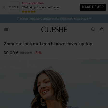
App-voordelen
NAAR DE APP
10% korting voor nieuwe klanten
LAATSTE KANS
⚡️
| Tot 50% korting>>
🩱
Meest Populair Corrigerend Badpakken| Must Have>>
💌Abonneer je & ontvang tot 15% korting>>
👙
Koop 3, krijg 15% korting | CODE: SW15
Zomerse look met een blauwe cover-up top
30,00 €
38,00 €
-21%