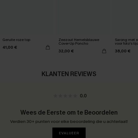
Geruite roze top
Zeezout Hemelsblauwe
Sarong met s
Cover-Up Poncho
voor foto's ti
41,00 €
gouden uur
32,00 €
38,00 €
KLANTEN REVIEWS
0.0
Wees de Eerste om te Beoordelen
Verdien 30+ punten voor elke beoordeling die u achterlaat!
EVALUEER