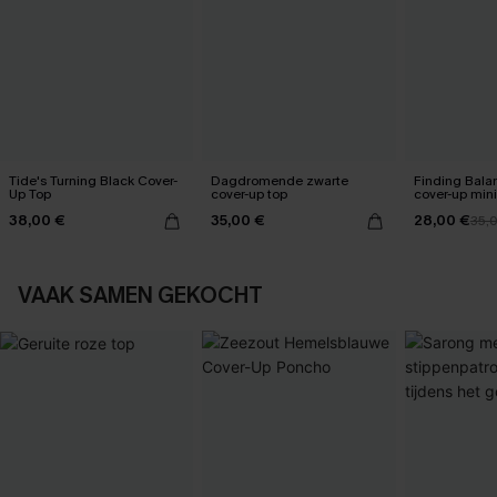
Tide's Turning Black Cover-
Dagdromende zwarte
Finding Bala
Up Top
cover-up top
cover-up mini
38,00 €
35,00 €
28,00 €
35,
VAAK SAMEN GEKOCHT