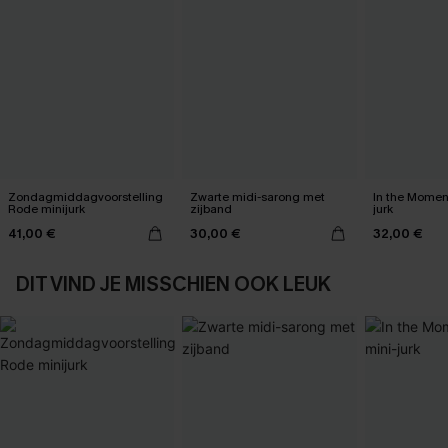
Zondagmiddagvoorstelling
Zwarte midi-sarong met
In the Momen
Rode minijurk
zijband
jurk
41,00 €
30,00 €
32,00 €
DIT VIND JE MISSCHIEN OOK LEUK