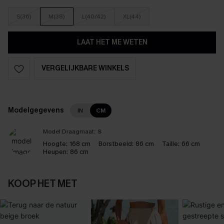
S(36)
M(38)
L(40/42)
XL(44)
LAAT HET ME WETEN
VERGELIJKBARE WINKELS
Modelgegevens
IN
CM
Model Draagmaat:
S
Hoogte:
168 cm
Borstbeeld:
86 cm
Taille:
66 cm
Heupen:
86 cm
KOOP HET MET