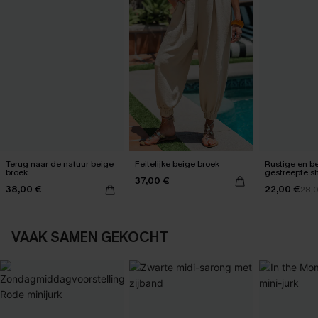
Terug naar de natuur beige
Feitelijke beige broek
Rustige en b
broek
gestreepte sh
37,00 €
38,00 €
22,00 €
28,
VAAK SAMEN GEKOCHT