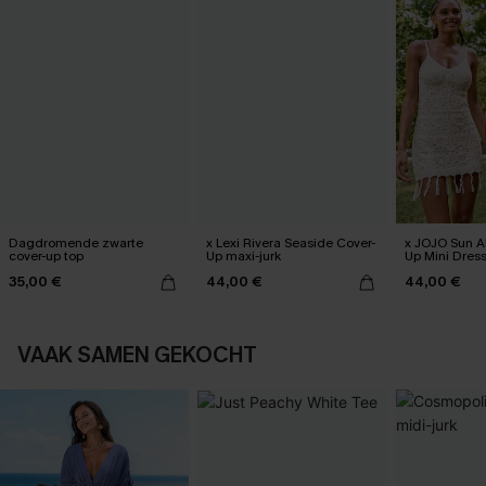
Dagdromende zwarte
x Lexi Rivera Seaside Cover-
x JOJO Sun Al
cover-up top
Up maxi-jurk
Up Mini Dres
35,00 €
44,00 €
44,00 €
VAAK SAMEN GEKOCHT