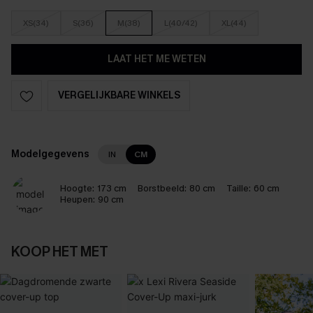
XS(34)
S(36)
M(38)
L(40/42)
XL(44)
LAAT HET ME WETEN
VERGELIJKBARE WINKELS
Modelgegevens
IN
CM
Hoogte:
173 cm
Borstbeeld:
80 cm
Taille:
60 cm
Heupen:
90 cm
KOOP HET MET