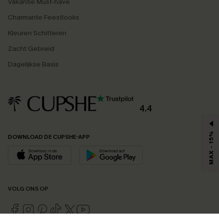
Vakantie Must-have
Charmante Feestlooks
Kleuren Schitteren
Zacht Gebreid
Dagelijkse Basis
4.4
MAX - 15%
DOWNLOAD DE CUPSHE-APP
VOLG ONS OP