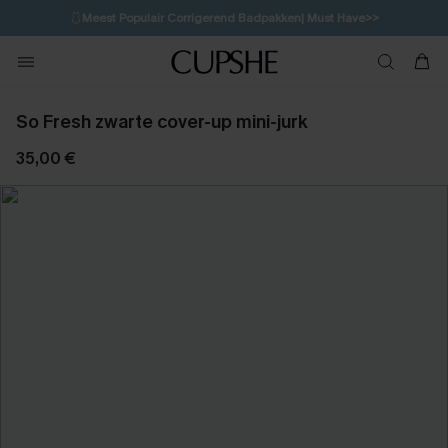
🩱
Meest Populair Corrigerend Badpakken| Must Have>>
💌Abonneer je & ontvang tot 15% korting>>
👙
Koop 3, krijg 15% korting | CODE: SW15
So Fresh zwarte cover-up mini-jurk
35,00 €