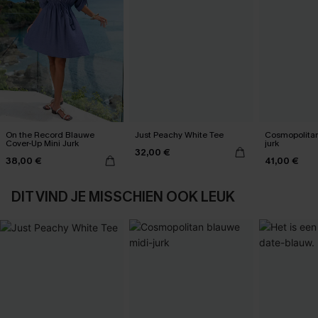
On the Record Blauwe
Just Peachy White Tee
Cosmopolitan
Cover-Up Mini Jurk
jurk
32,00 €
38,00 €
41,00 €
DIT VIND JE MISSCHIEN OOK LEUK