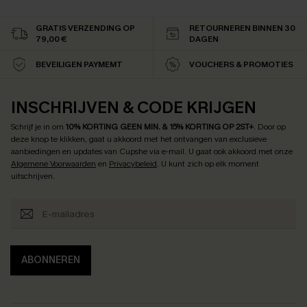
GRATIS VERZENDING OP
RETOURNEREN BINNEN 30
79,00 €
DAGEN
BEVEILIGEN PAYMEMT
VOUCHERS & PROMOTIES
INSCHRIJVEN & CODE KRIJGEN
Schrijf je in om
10% KORTING GEEN MIN. & 15% KORTING OP 2ST+
.
Door op
deze knop te klikken, gaat u akkoord met het ontvangen van exclusieve
aanbiedingen en updates van Cupshe via e-mail. U gaat ook akkoord met onze
Algemene Voorwaarden
en
Privacybeleid
. U kunt zich op elk moment
uitschrijven.
ABONNEREN