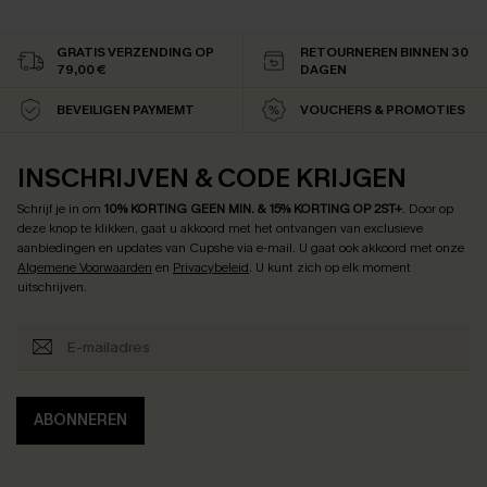
GRATIS VERZENDING OP
RETOURNEREN BINNEN 30
79,00 €
DAGEN
BEVEILIGEN PAYMEMT
VOUCHERS & PROMOTIES
INSCHRIJVEN & CODE KRIJGEN
Schrijf je in om
10% KORTING GEEN MIN. & 15% KORTING OP 2ST+
.
Door op
deze knop te klikken, gaat u akkoord met het ontvangen van exclusieve
aanbiedingen en updates van Cupshe via e-mail. U gaat ook akkoord met onze
Algemene Voorwaarden
en
Privacybeleid
. U kunt zich op elk moment
uitschrijven.
ABONNEREN