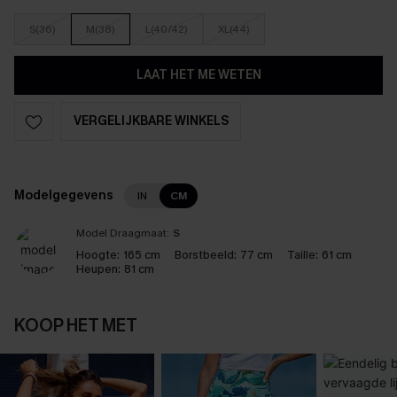
S(36)
M(38)
L(40/42)
XL(44)
LAAT HET ME WETEN
VERGELIJKBARE WINKELS
Modelgegevens
IN
CM
Model Draagmaat:
S
Hoogte:
165 cm
Borstbeeld:
77 cm
Taille:
61 cm
Heupen:
81 cm
KOOP HET MET