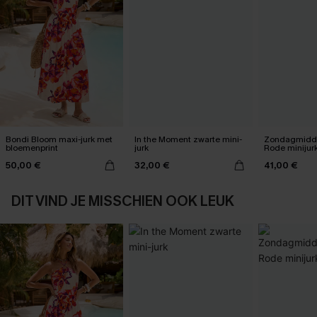
Bondi Bloom maxi-jurk met
In the Moment zwarte mini-
Zondagmidda
bloemenprint
jurk
Rode minijur
50,00 €
32,00 €
41,00 €
DIT VIND JE MISSCHIEN OOK LEUK