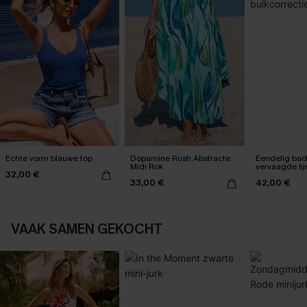
Echte vorm blauwe top
Dopamine Rush Abstracte
Eendelig ba
Midi Rok
vervaagde li
32,00 €
buikcorrectie
33,00 €
42,00 €
VAAK SAMEN GEKOCHT