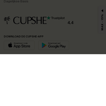
Dagelijkse Basis
MAX - 15%
4.4
DOWNLOAD DE CUPSHE-APP
VOLG ONS OP
©2026 CUPSHE EU
Bekijk onze
algemene voorwaarden
,
privacybeleid
en