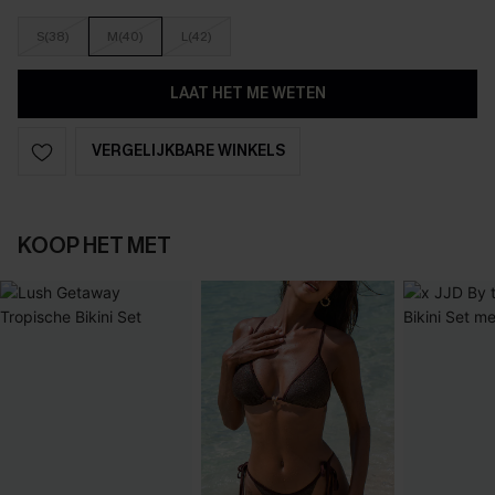
S(38)
M(40)
L(42)
LAAT HET ME WETEN
VERGELIJKBARE WINKELS
KOOP HET MET