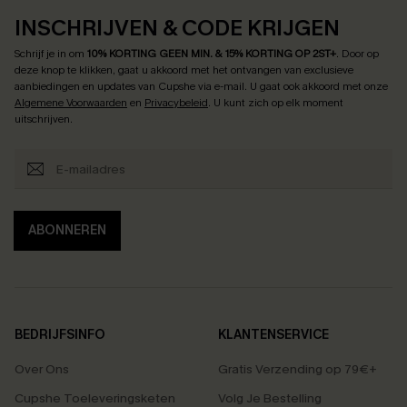
INSCHRIJVEN & CODE KRIJGEN
Schrijf je in om
10% KORTING GEEN MIN. & 15% KORTING OP 2ST+
.
Door op
deze knop te klikken, gaat u akkoord met het ontvangen van exclusieve
aanbiedingen en updates van Cupshe via e-mail. U gaat ook akkoord met onze
Algemene Voorwaarden
en
Privacybeleid
. U kunt zich op elk moment
uitschrijven.
ABONNEREN
BEDRIJFSINFO
KLANTENSERVICE
Over Ons
Gratis Verzending op 79€+
Cupshe Toeleveringsketen
Volg Je Bestelling