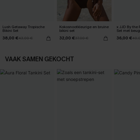
Lush Getaway Tropische
Kokosnootkleurige en bruine
x JJD By the 
Bikini Set
bikini set
Set met beug
38,00 €
32,00 €
36,00 €
43,00 €
37,00 €
40,
VAAK SAMEN GEKOCHT