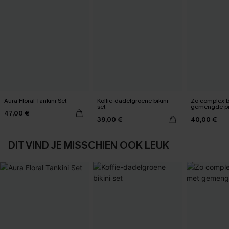
Aura Floral Tankini Set
Koffie-dadelgroene bikini
Zo complex bi
set
gemengde pr
47,00 €
39,00 €
40,00 €
DIT VIND JE MISSCHIEN OOK LEUK