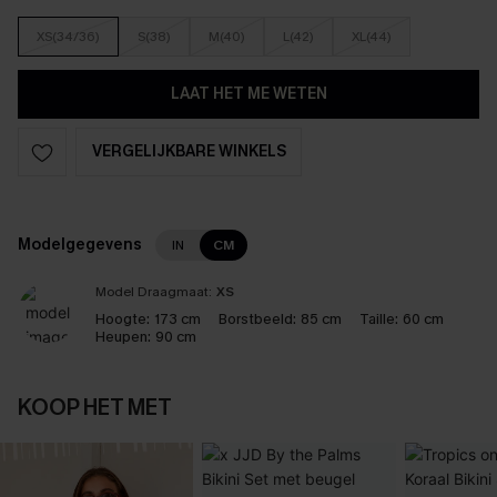
XS(34/36)
S(38)
M(40)
L(42)
XL(44)
LAAT HET ME WETEN
VERGELIJKBARE WINKELS
Modelgegevens
IN
CM
Model Draagmaat:
XS
Hoogte:
173 cm
Borstbeeld:
85 cm
Taille:
60 cm
Heupen:
90 cm
KOOP HET MET