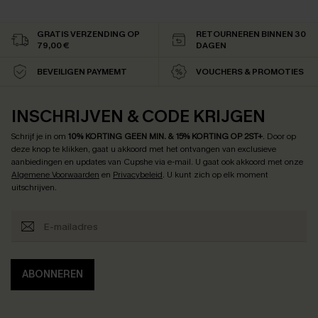
GRATIS VERZENDING OP
RETOURNEREN BINNEN 30
79,00 €
DAGEN
BEVEILIGEN PAYMEMT
VOUCHERS & PROMOTIES
INSCHRIJVEN & CODE KRIJGEN
Schrijf je in om
10% KORTING GEEN MIN. & 15% KORTING OP 2ST+
.
Door op
deze knop te klikken, gaat u akkoord met het ontvangen van exclusieve
aanbiedingen en updates van Cupshe via e-mail. U gaat ook akkoord met onze
Algemene Voorwaarden
en
Privacybeleid
. U kunt zich op elk moment
uitschrijven.
ABONNEREN