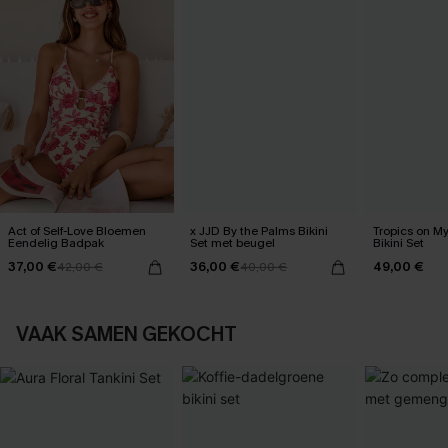
Act of Self-Love Bloemen
x JJD By the Palms Bikini
Tropics on M
Eendelig Badpak
Set met beugel
Bikini Set
37,00 €
36,00 €
49,00 €
42,00 €
40,00 €
VAAK SAMEN GEKOCHT