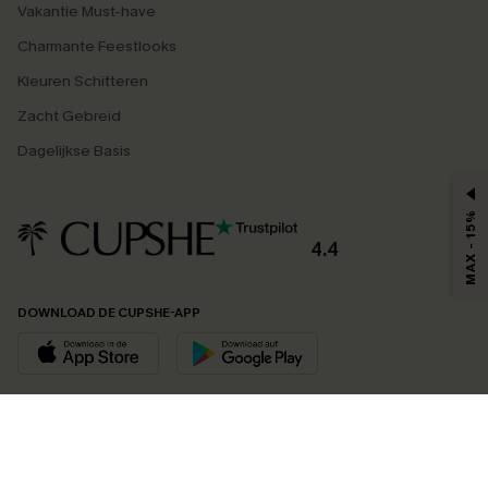
Vakantie Must-have
Charmante Feestlooks
Kleuren Schitteren
Zacht Gebreid
Dagelijkse Basis
MAX - 15%
4.4
DOWNLOAD DE CUPSHE-APP
VOLG ONS OP