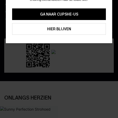
Wees als eerste op de hoogte van exclusieve drops
10% KORTING GEEN MIN. 
Real-time besteltracking
15% KORTING OP 2ST+
GA NAAR CUPSHE-US
Geniet van eenvoudig retourneren via de app
ABONNEREN
HIER BLIJVEN
DOWNLOAD DE CUPSHE-APP
ONLANGS HERZIEN