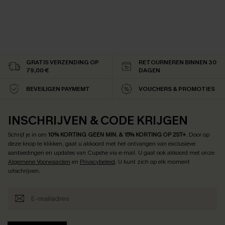
GRATIS VERZENDING OP
RETOURNEREN BINNEN 30
79,00 €
DAGEN
BEVEILIGEN PAYMEMT
VOUCHERS & PROMOTIES
INSCHRIJVEN & CODE KRIJGEN
Schrijf je in om
10% KORTING GEEN MIN. & 15% KORTING OP 2ST+
.
Door op
deze knop te klikken, gaat u akkoord met het ontvangen van exclusieve
aanbiedingen en updates van Cupshe via e-mail. U gaat ook akkoord met onze
Algemene Voorwaarden
en
Privacybeleid
. U kunt zich op elk moment
uitschrijven.