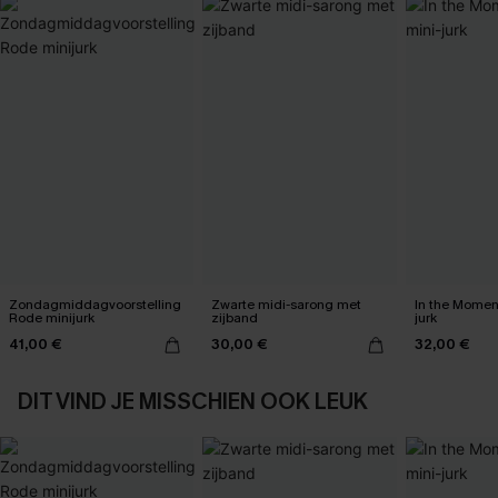
Zondagmiddagvoorstelling
Zwarte midi-sarong met
In the Momen
Rode minijurk
zijband
jurk
41,00 €
30,00 €
32,00 €
DIT VIND JE MISSCHIEN OOK LEUK