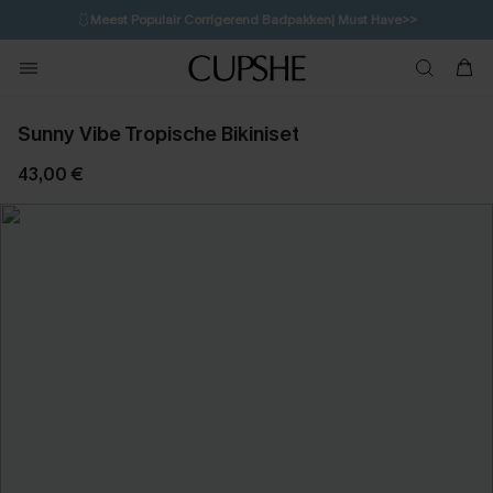
🩱
Meest Populair Corrigerend Badpakken| Must Have>>
16H:59M:58S
👙
Koop 3, krijg 15% korting | CODE: SW15
💌Abonneer je & ontvang tot 15% korting>>
Sunny Vibe Tropische Bikiniset
43,00 €