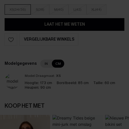
XS(34/36)
S(38)
M(40)
L(42)
XL(44)
LAAT HET ME WETEN
VERGELIJKBARE WINKELS
Modelgegevens
IN
CM
Model Draagmaat:
XS
Hoogte:
173 cm
Borstbeeld:
85 cm
Taille:
60 cm
Heupen:
90 cm
KOOP HET MET