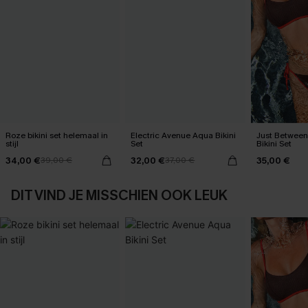
Roze bikini set helemaal in
Electric Avenue Aqua Bikini
Just Between
stijl
Set
Bikini Set
34,00 €
32,00 €
35,00 €
39,00 €
37,00 €
DIT VIND JE MISSCHIEN OOK LEUK