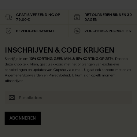
GRATIS VERZENDING OP
RETOURNEREN BINNEN 30
79,00 €
DAGEN
BEVEILIGEN PAYMEMT
VOUCHERS & PROMOTIES
INSCHRIJVEN & CODE KRIJGEN
Schrijf je in om
10% KORTING GEEN MIN. & 15% KORTING OP 2ST+
.
Door op
deze knop te klikken, gaat u akkoord met het ontvangen van exclusieve
aanbiedingen en updates van Cupshe via e-mail. U gaat ook akkoord met onze
Algemene Voorwaarden
en
Privacybeleid
. U kunt zich op elk moment
uitschrijven.
ABONNEREN