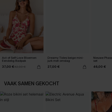
Act of Self-Love Bloemen
Dreamy Tides beige mini-
Nieuwe Phase
Eendelig Badpak
jurk met omslag
set
37,00 €
27,00 €
46,00 €
42,00 €
VAAK SAMEN GEKOCHT