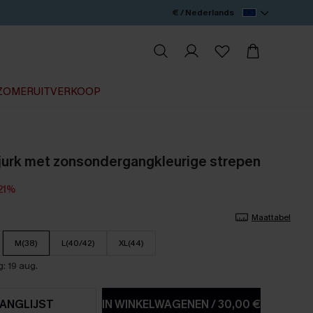
€ / Nederlands
ZOMERUITVERKOOP
jurk met zonsondergangkleurige strepen
21%
Maattabel
M(38)
L(40/42)
XL(44)
: 19 aug.
ANGLIJST
IN WINKELWAGENEN
/
30,00 €