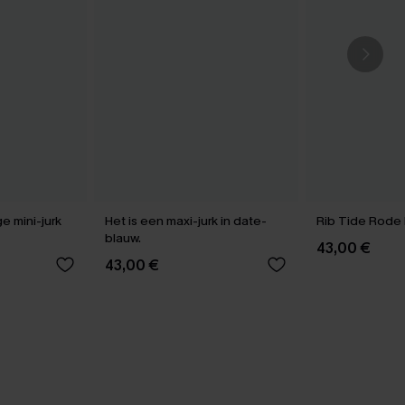
e mini-jurk
Het is een maxi-jurk in date-
Rib Tide Rode B
blauw.
43,00 €
43,00 €