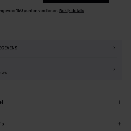
ongeveer
150
punten verdienen.
Bekijk details
EGEVENS
AGEN
el
's