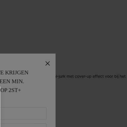
E KRIJGEN
EEN MIN. 
OP 2ST+