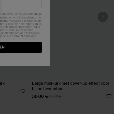
n dit formulier te verzenden, ga
aarden
en ons
Privacybeleid
. Je
 geautomatiseerde promotionele
en (zoals herinneringen aan je
te ontvangen. Toestemming is
en de door jou verstrekte
n aanbiedingen aan te bevelen
nt je op elk moment afmelden.
EN
urk
Beige mini-jurk met cover-up effect voor
bij het zwembad
30,00 €
38,00 €