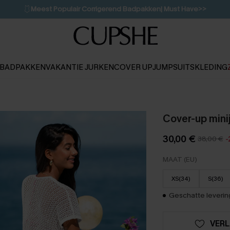
💌Abonneer je & ontvang tot 15% korting>>
👙
Koop 3, krijg 15% korting | CODE: SW15
BADPAKKEN
VAKANTIE JURKEN
COVER UP
JUMPSUITS
KLEDING
Cover-up mini
30,00 €
38,00 €
-
MAAT (EU)
XS(34)
S(36)
Geschatte levering
VERL