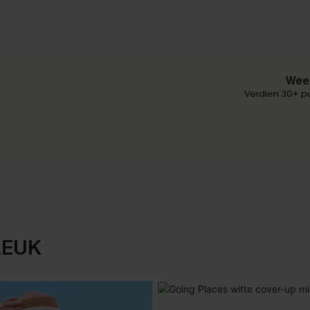
Wees
Verdien 30+ pu
LEUK