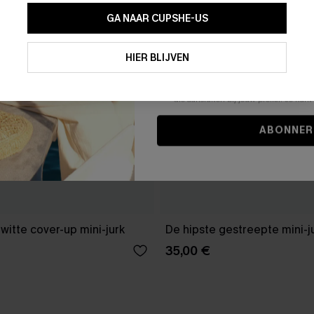
GA NAAR CUPSHE-US
Door je contactgegevens in te vullen e
je akkoord met onze
Algemene Voorw
HIER BLIJVEN
stemt er tevens mee in om herhaalde
en gepersonaliseerde marketingbericht
winkelwagen) en e-mails van Cupshe 
niet vereist voor een aankoop. We kunn
informatie gebruiken om producten e
die aansluiten bij jouw profiel. Je ku
ABONNER
witte cover-up mini-jurk
De hipste gestreepte mini-j
35,00 €