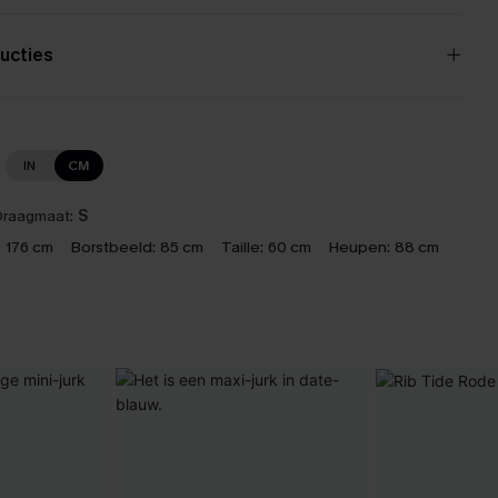
ucties
IN
CM
raagmaat:
S
:
176 cm
Borstbeeld:
85 cm
Taille:
60 cm
Heupen:
88 cm