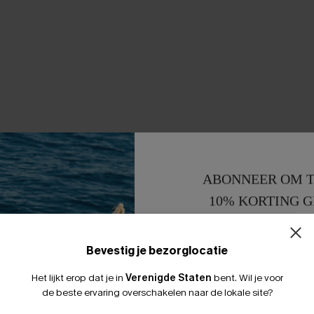
ABONNEER OM T
10% KORTING G
15% KORTING 
Bevestig je bezorglocatie
Het lijkt erop dat je in
Verenigde Staten
bent.
Wil je voor
de beste ervaring overschakelen naar de lokale site?