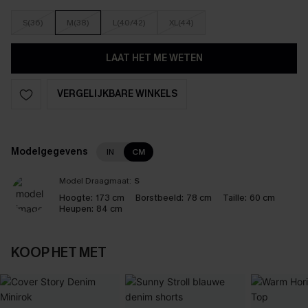
S(36)
M(38)
L(40/42)
XL(44)
LAAT HET ME WETEN
VERGELIJKBARE WINKELS
Modelgegevens
IN
CM
Model Draagmaat:
S
Hoogte:
173 cm
Borstbeeld:
78 cm
Taille:
60 cm
Heupen:
84 cm
KOOP HET MET