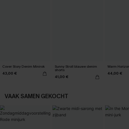
Cover Story Denim Minirok
Sunny Stroll blauwe denim
Warm Horizon
shorts
43,00 €
44,00 €
41,00 €
VAAK SAMEN GEKOCHT