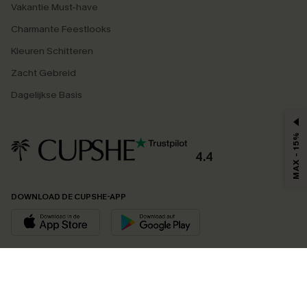
Vakantie Must-have
Charmante Feestlooks
Kleuren Schitteren
Zacht Gebreid
Dagelijkse Basis
MAX - 15%
4.4
DOWNLOAD DE CUPSHE-APP
VOLG ONS OP