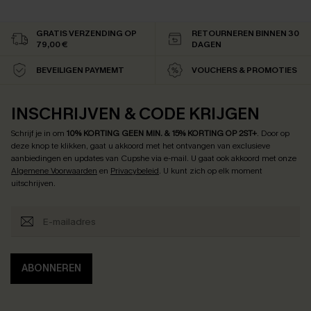
GRATIS VERZENDING OP
RETOURNEREN BINNEN 30
79,00 €
DAGEN
BEVEILIGEN PAYMEMT
VOUCHERS & PROMOTIES
INSCHRIJVEN & CODE KRIJGEN
Schrijf je in om
10% KORTING GEEN MIN. & 15% KORTING OP 2ST+
.
Door op
deze knop te klikken, gaat u akkoord met het ontvangen van exclusieve
aanbiedingen en updates van Cupshe via e-mail. U gaat ook akkoord met onze
Algemene Voorwaarden
en
Privacybeleid
. U kunt zich op elk moment
uitschrijven.
ABONNEREN