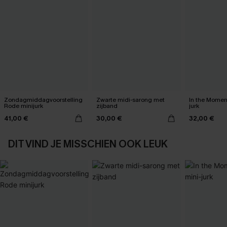
Zondagmiddagvoorstelling
Zwarte midi-sarong met
In the Momen
Rode minijurk
zijband
jurk
41,00 €
30,00 €
32,00 €
DIT VIND JE MISSCHIEN OOK LEUK