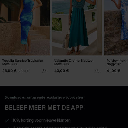
Tequila Sunrise Tropische
Vakantie Drama Blauwe
Paisley maxi-
Maxi Jurk
Maxi Jurk
dagje uit
26,00 €
43,00 €
41,00 €
32,00 €
Download en ontgrendel exclusieve voordelen
BELEEF MEER MET DE APP
10% korting voor nieuwe klanten