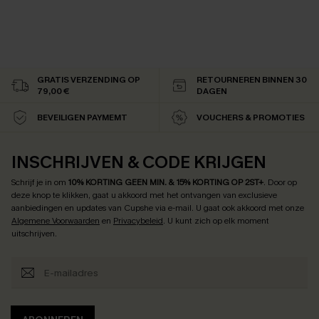
GRATIS VERZENDING OP
RETOURNEREN BINNEN 30
79,00 €
DAGEN
BEVEILIGEN PAYMEMT
VOUCHERS & PROMOTIES
INSCHRIJVEN & CODE KRIJGEN
Schrijf je in om
10% KORTING GEEN MIN. & 15% KORTING OP 2ST+
.
Door op
deze knop te klikken, gaat u akkoord met het ontvangen van exclusieve
aanbiedingen en updates van Cupshe via e-mail. U gaat ook akkoord met onze
Algemene Voorwaarden
en
Privacybeleid
. U kunt zich op elk moment
uitschrijven.