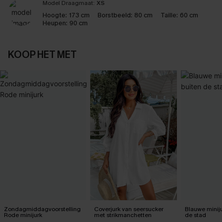
Model Draagmaat:
XS
Hoogte:
173 cm
Borstbeeld:
80 cm
Taille:
60 cm
Heupen:
90 cm
KOOP HET MET
Zondagmiddagvoorstelling
Coverjurk van seersucker
Blauwe miniju
Rode minijurk
met strikmanchetten
de stad