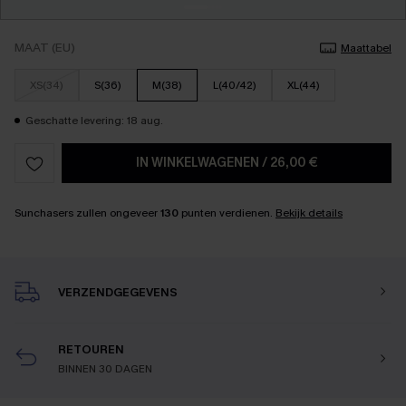
MAAT (EU)
Maattabel
XS(34)
S(36)
M(38)
L(40/42)
XL(44)
Geschatte levering: 18 aug.
IN WINKELWAGENEN
/
26,00 €
Sunchasers zullen ongeveer
130
punten verdienen.
Bekijk details
VERZENDGEGEVENS
RETOUREN
BINNEN 30 DAGEN