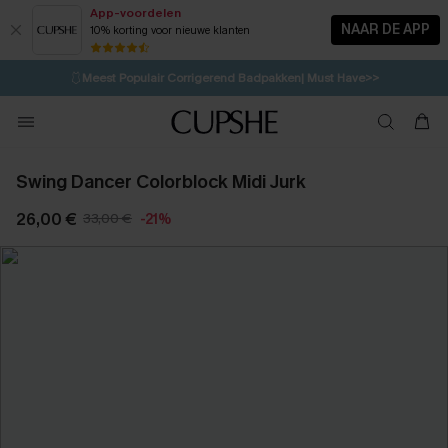
App-voordelen
NAAR DE APP
10% korting voor nieuwe klanten
LAATSTE KANS
⚡️
| Tot 50% korting>>
🩱
Meest Populair Corrigerend Badpakken| Must Have>>
💌Abonneer je & ontvang tot 15% korting>>
👙
Koop 3, krijg 15% korting | CODE: SW15
Swing Dancer Colorblock Midi Jurk
26,00 €
33,00 €
-21%