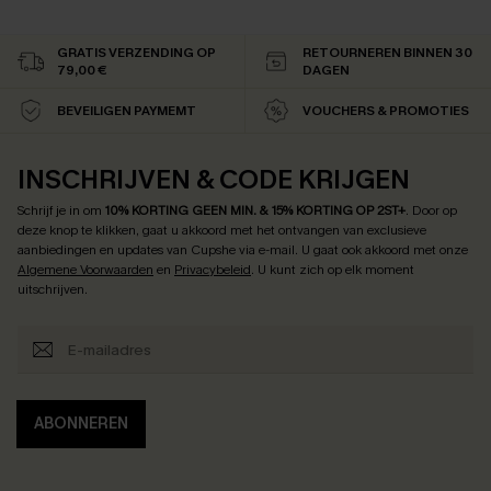
GRATIS VERZENDING OP
RETOURNEREN BINNEN 30
79,00 €
DAGEN
BEVEILIGEN PAYMEMT
VOUCHERS & PROMOTIES
INSCHRIJVEN & CODE KRIJGEN
Schrijf je in om
10% KORTING GEEN MIN. & 15% KORTING OP 2ST+
.
Door op
deze knop te klikken, gaat u akkoord met het ontvangen van exclusieve
aanbiedingen en updates van Cupshe via e-mail. U gaat ook akkoord met onze
Algemene Voorwaarden
en
Privacybeleid
. U kunt zich op elk moment
uitschrijven.
ABONNEREN