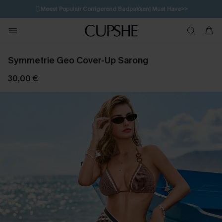
🩱
Meest Populair Corrigerend Badpakken| Must Have>>
💌Abonneer je & ontvang tot 15% korting>>
👙
Koop 3, krijg 15% korting | CODE: SW15
Symmetrie Geo Cover-Up Sarong
30,00 €