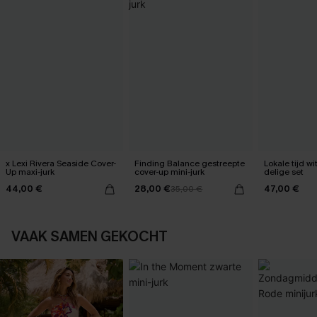
x Lexi Rivera Seaside Cover-
Finding Balance gestreepte
Lokale tijd wi
Up maxi-jurk
cover-up mini-jurk
delige set
44,00 €
28,00 €
47,00 €
35,00 €
VAAK SAMEN GEKOCHT