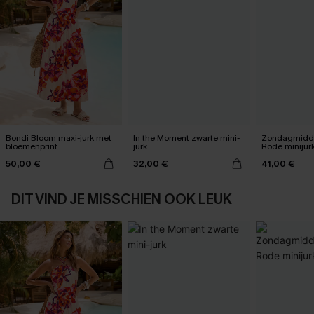
Bondi Bloom maxi-jurk met
In the Moment zwarte mini-
Zondagmidda
bloemenprint
jurk
Rode minijur
50,00 €
32,00 €
41,00 €
DIT VIND JE MISSCHIEN OOK LEUK