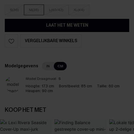
S(36)
M(38)
L(40/42)
XL(44)
LAAT HET ME WETEN
VERGELIJKBARE WINKELS
Modelgegevens
IN
CM
Model Draagmaat:
S
Hoogte:
173 cm
Borstbeeld:
85 cm
Taille:
60 cm
Heupen:
90 cm
KOOP HET MET