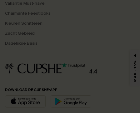
Vakantie Must-have
Charmante Feestlooks
Kleuren Schitteren
Zacht Gebreid
Dagelijkse Basis
MAX - 15%
4.4
DOWNLOAD DE CUPSHE-APP
VOLG ONS OP